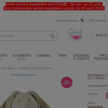
Notre service expédition est FERME : du 1er au 21 août
Vos commandes seront expédiées à partir du 24 août 2026.
Liste de naissance
SOS Doudou®
MON C
ENTS
VETEMENTS
SOMMEIL
BAIN
DOUDOUS
PROD
& JOUETS
PERSON
ns
2/8 ans
>
SOS Doudou
>
DOUMOU CORPS PLAT LAPIN
DOUMOU C
PERSONNALISABLE
Ref. P-009364
> Voir le descriptif
Couleur :
Taille :