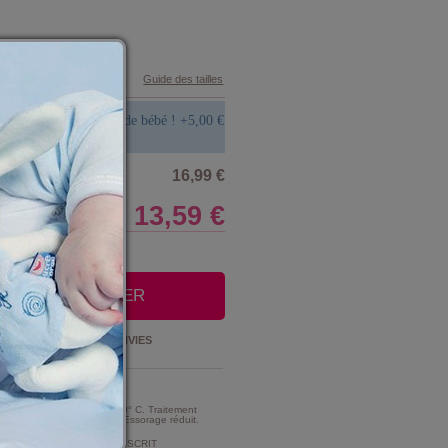
Guide des tailles
aire broder le prénom de bébé !
+
5,00 €
16,99 €
13,59 €
LE CLUB
OUTER AU PANIER
Ajouter à la
LISTE D'ENVIES
t Entretien :
MME TRES MODERE A 30° C. Traitement
e d'intensité très réduite. Essorage réduit.
MENT DE CHLORAGE PROSCRIT