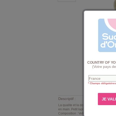
COUNTRY OF YO
(Votre pays de
* Champs obligatoires
Descriptif :
La qualite et la douceur
Sucre d'Orge
po
en main. Petit lapin beige en matière d
Composition : Velboa 100% polyester - in