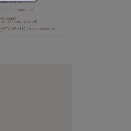
ment au chlore).
 SECHER EN TAMBOUR.
 REPASSER.
ment à la vapeur est interdit.
NETTOYER A SEC (ne pas détacher aux
).