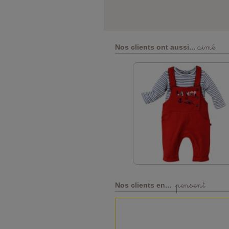
aimé
Nos clients ont aussi...
pensent
Nos clients en...