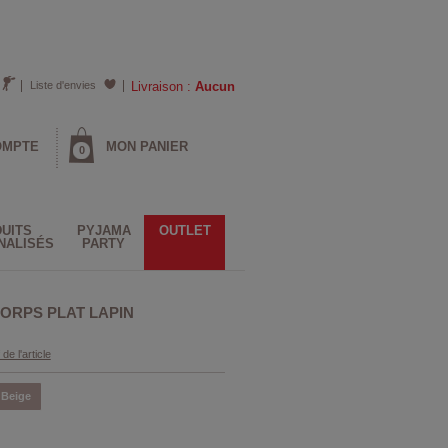
Liste d'envies
Livraison :
Aucun
OMPTE
MON PANIER
0
UITS
PYJAMA
OUTLET
NALISÉS
PARTY
ORPS PLAT LAPIN
 de l'article
Beige