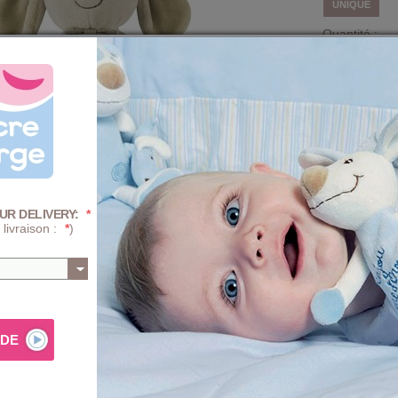
UNIQUE
Quantité :
-
+
F
Prix
UR DELIVERY:
*
+ D'INFOS SUR 
 livraison :
*
)
AJ
Composition e
ur les premières découvertes de bébé. Jouet facile à prendre
PROGRA
mécaniqu
ouce et lavable en machine. Doumou personnalisable !
térieur 100% polyester. Dimension : H : 22 cm
TRAITE