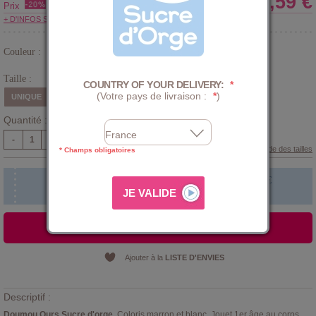
13,59 €
Prix
+ D'INFOS SUR LE CLUB
Couleur :
Marron
Taille :
COUNTRY OF YOUR DELIVERY:
*
(Votre pays de livraison :
*
)
UNIQUE
Quantité :
-
+
Guide des tailles
* Champs obligatoires
Faire broder le prénom de bébé !
+
5,00 €
AJOUTER AU PANIER
Ajouter à la
LISTE D'ENVIES
Descriptif :
Doumou Ours Sucre d'orge
. Coloris marron et blanc. Jouet 1er âge au corps