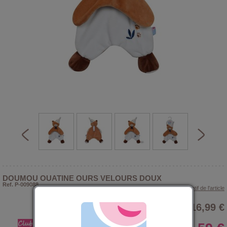
DOUMOU OUATINE OURS VELOURS DOUX
Ref. P-009088
> Voir le descriptif de l'article
16,99 €