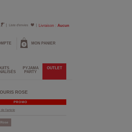
Liste d'envies
Livraison :
Aucun
OMPTE
MON PANIER
0
UITS
PYJAMA
OUTLET
NALISÉS
PARTY
OURIS ROSE
PROMO
 de l'article
Rose