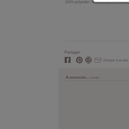
100% polyester - velours rasé 80% coto
Partager :
Envoyer à un ami
avec
A associer...