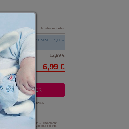
Guide des tailles
aire broder le prénom de bébé !
+
5,00 €
12,99 €
6,99 €
OUTER AU PANIER
Ajouter à la
LISTE D'ENVIES
t Entretien :
MME TRES MODERE A 30° C. Traitement
e d'intensité très réduite. Essorage réduit.