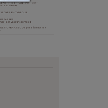
MENT DE CHLORAGE PROSCRIT
ment au chlore).
 SECHER EN TAMBOUR.
 REPASSER.
ment à la vapeur est interdit.
NETTOYER A SEC (ne pas détacher aux
).