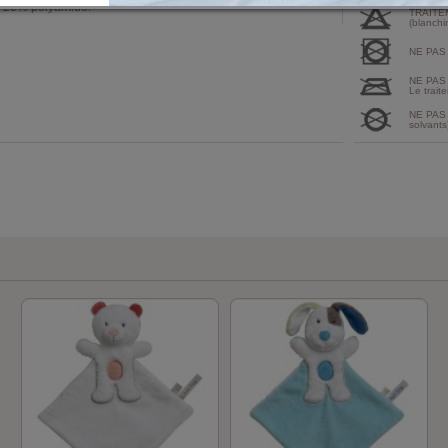
n 20% polyamide.
TRAITE
(blanchi
NE PAS
NE PAS
Le traite
NE PAS 
solvants