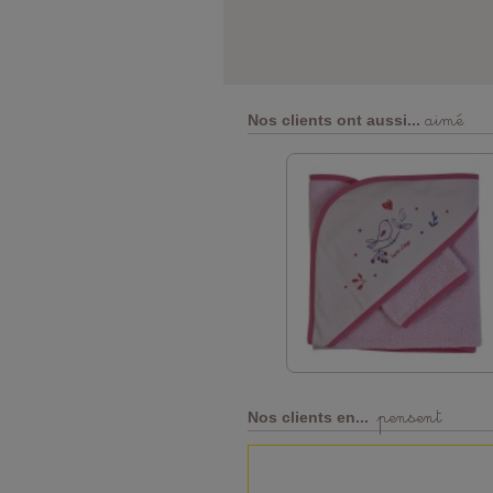
aimé
Nos clients ont aussi...
pensent
Nos clients en...