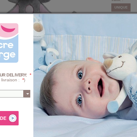
UNIQUE
Quantité :
-
+
F
-46%
Prix
UR DELIVERY:
*
 livraison :
*
)
AJ
Composition e
r les premières découvertes de bébé. Jouet facile à prendre
PROGRA
mécaniqu
hine. Composition : peluche 100% polyester - intérieur