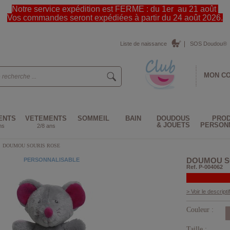
Notre service expédition est FERME : du 1er au 21 août
Vos commandes seront expédiées à partir du 24 août 2026.
Liste de naissance
SOS Doudou®
MON C
ENTS
VETEMENTS
SOMMEIL
BAIN
DOUDOUS
PROD
& JOUETS
PERSON
ns
2/8 ans
>
DOUMOU SOURIS ROSE
DOUMOU S
PERSONNALISABLE
Ref. P-004062
> Voir le descriptif
Couleur :
Taille :