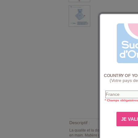
COUNTRY OF YO
(Votre pays de
* Champs obligatoires
Descriptif :
La qualite et la douceur
Sucre d'Orge
pou
en main. Matière douce et lavable en mac