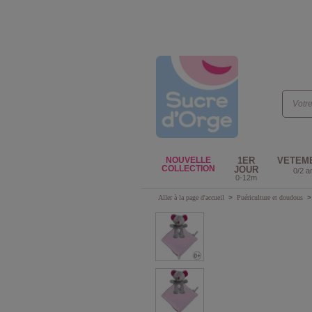
NOUVELLE
1ER
VETEM
COLLECTION
JOUR
0/2 a
0-12m
Aller à la page d'accueil
>
Puériculture et doudous