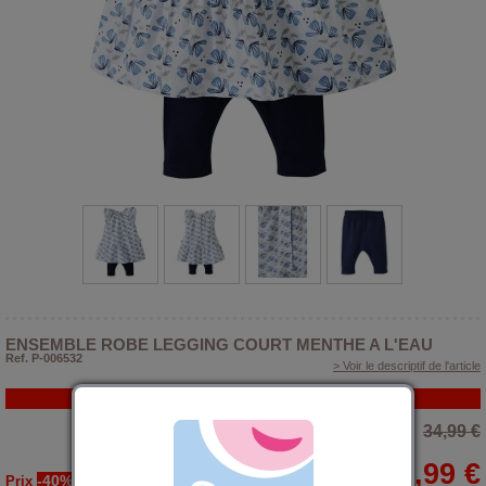
ENSEMBLE ROBE LEGGING COURT MENTHE A L'EAU
Ref. P-006532
> Voir le descriptif de l'article
PROMO
34,99 €
20,99 €
-40%
Prix