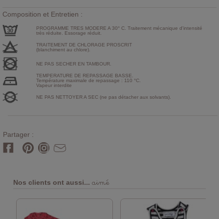
Composition et Entretien :
PROGRAMME TRES MODERE A 30° C. Traitement mécanique d'intensité
très réduite. Essorage réduit.
TRAITEMENT DE CHLORAGE PROSCRIT
(blanchiment au chlore).
NE PAS SECHER EN TAMBOUR.
TEMPERATURE DE REPASSAGE BASSE.
Température maximale de repassage : 110 °C.
Vapeur interdite
NE PAS NETTOYER A SEC (ne pas détacher aux solvants).
Partager :
aimé
Nos clients ont aussi...