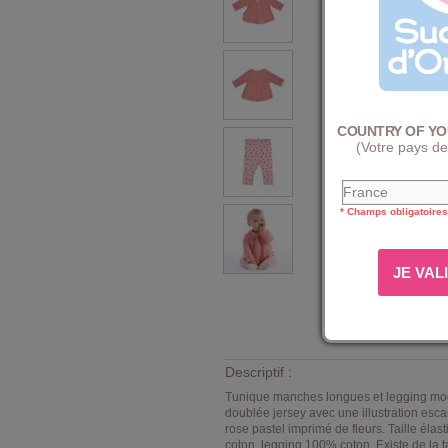
COUNTRY OF YO
(Votre pays de
* Champs obligatoires
Descriptif :
Tunique manches longues et legging mo
doublée jersey avec une illustration esca
rose pastel imprimé de fleurs. Taille él
coton, legging 100% coton. Existe de la t