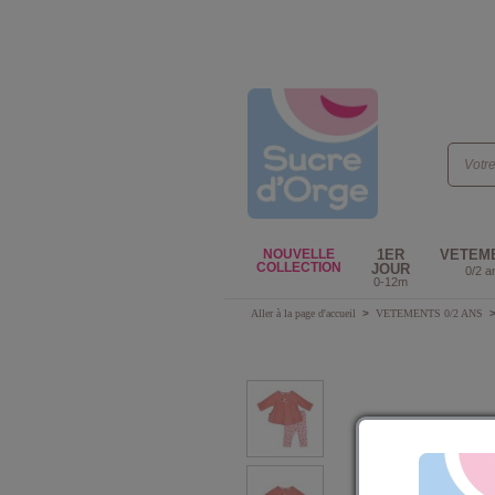
NOUVELLE
1ER
VETEM
COLLECTION
JOUR
0/2 a
0-12m
Aller à la page d'accueil
>
VETEMENTS 0/2 ANS