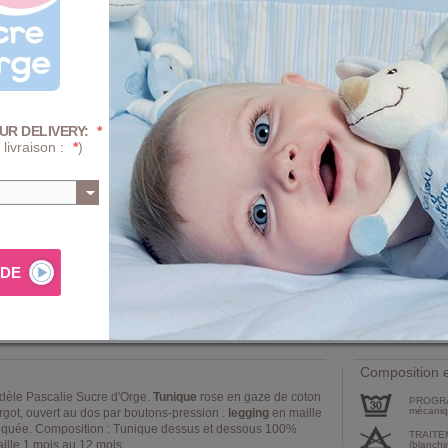
1 Mois
3 
12 Mois
Quantité :
-
+
UR DELIVERY:
*
 livraison :
*
)
Prix
+ D'INFOS SUR 
AJ
Composition e
dèle Pascalie Sucre d'Orge.
Tunique
rose en gaze de coton
PROGRA
mécaniqu
rgot, ouvert au dos par boutons-pression .
legging
en maille
astiquée. Composition : Tunique dessus et dessous 100%
TRAITE
aille 1 mois au 12 mois.
(blanchi