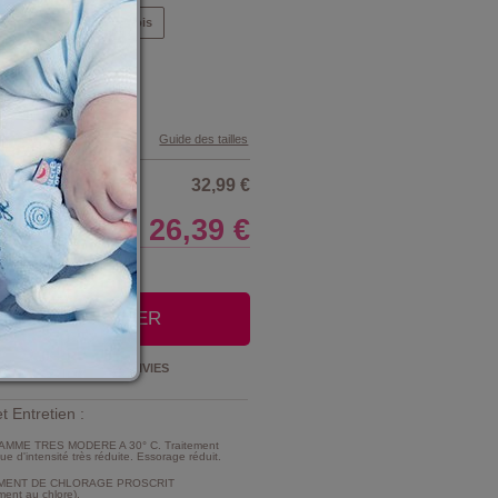
Mois
6 Mois
9 Mois
Guide des tailles
32,99 €
26,39 €
LE CLUB
OUTER AU PANIER
Ajouter à la
LISTE D'ENVIES
t Entretien :
MME TRES MODERE A 30° C. Traitement
e d'intensité très réduite. Essorage réduit.
MENT DE CHLORAGE PROSCRIT
ment au chlore).