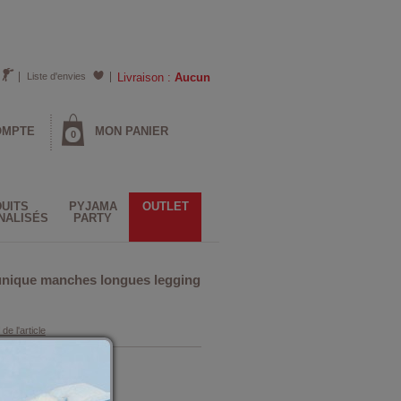
Liste d'envies
Livraison :
Aucun
OMPTE
MON PANIER
0
UITS
PYJAMA
OUTLET
NALISÉS
PARTY
nique manches longues legging
 de l'article
Rose