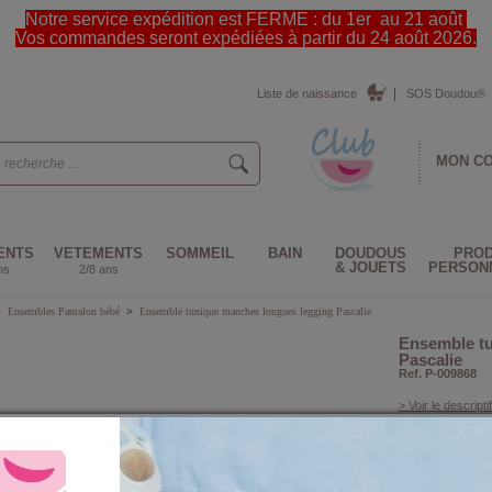
Notre service expédition est FERME : du 1er au 21 août
Vos commandes seront expédiées à partir du 24 août 2026.
Liste de naissance
SOS Doudou®
MON C
ENTS
VETEMENTS
SOMMEIL
BAIN
DOUDOUS
PROD
& JOUETS
PERSON
ns
2/8 ans
>
Ensembles Pantalon bébé
>
Ensemble tunique manches longues legging Pascalie
Ensemble tu
Pascalie
Ref. P-009868
> Voir le descriptif
Couleur :
Taille :