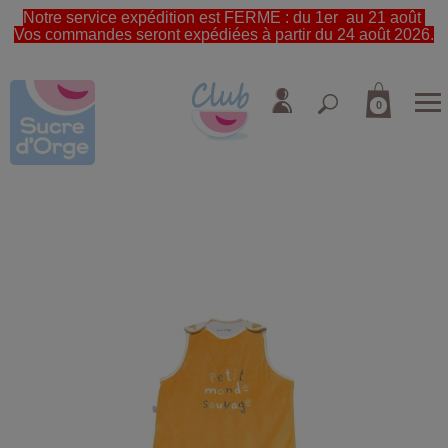
Notre service expédition est FERME : du 1er au 21 août
Vos commandes seront expédiées à partir du 24 août 2026.
0