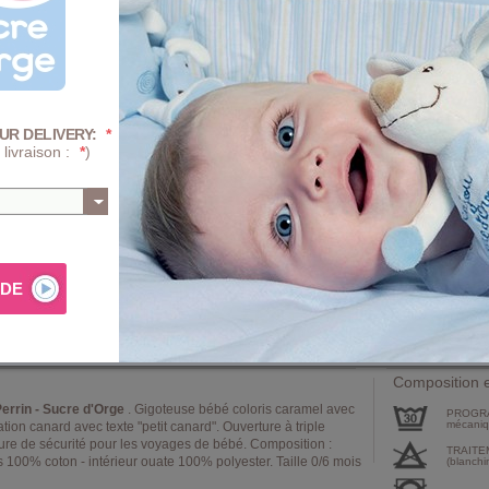
0/6 Mois
Quantité :
-
+
UR DELIVERY:
*
 livraison :
*
)
Prix
+ D'INFOS SUR 
AJ
Composition e
errin - Sucre d'Orge
. Gigoteuse bébé coloris caramel avec
PROGRA
mécaniqu
tion canard avec texte "petit canard". Ouverture à triple
nture de sécurité pour les voyages de bébé. Composition :
TRAITE
100% coton - intérieur ouate 100% polyester. Taille 0/6 mois
(blanchi