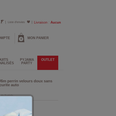
Liste d'envies
Livraison :
Aucun
OMPTE
MON PANIER
0
UITS
PYJAMA
OUTLET
NALISÉS
PARTY
/6m perrin velours doux sans
urite auto
 de l'article
Orange