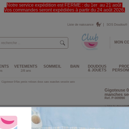
Notre service expédition est FERME : du 1er au 21 août
Vos commandes seront expédiées à partir du 24 août 2026.
Liste de naissance
SOS Doudou®
MON C
ENTS
VETEMENTS
SOMMEIL
BAIN
DOUDOUS
PROD
& JOUETS
PERSON
ns
2/8 ans
>
Gigoteuse 0/6m perrin velours doux sans manches securite auto
Gigoteuse 0
manches sec
Ref. P-009990
> Voir le descriptif
Couleur :
Taille :