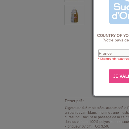
COUNTRY OF YO
(Votre pays de
* Champs obligatoires
Descriptif :
Gigoteuse 0-6 mois sécu auto modèle P
un pan devant blanc imprimé , une illustra
curseur qui facilite le passage de la cei
dessus velours 100% polyester - dessous 
- longueur 67 cm. TOG 3.50.