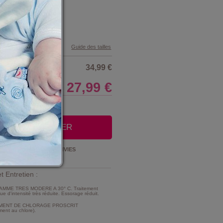
Guide des tailles
34,99 €
27,99 €
LE CLUB
OUTER AU PANIER
Ajouter à la
LISTE D'ENVIES
t Entretien :
MME TRES MODERE A 30° C. Traitement
e d'intensité très réduite. Essorage réduit.
MENT DE CHLORAGE PROSCRIT
ment au chlore).