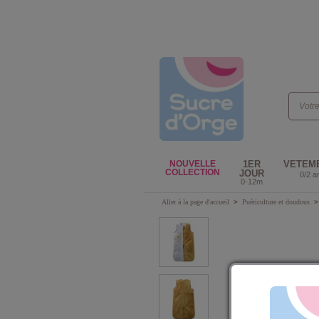
NOUVELLE
1ER
VETEM
COLLECTION
JOUR
0/2 a
0-12m
Aller à la page d'accueil
>
Puériculture et doudous