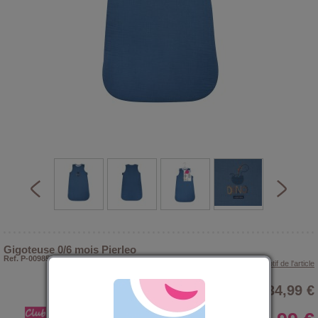
Gigoteuse 0/6 mois Pierleo
Ref. P-009856
> Voir le descriptif de l'article
34,99 €