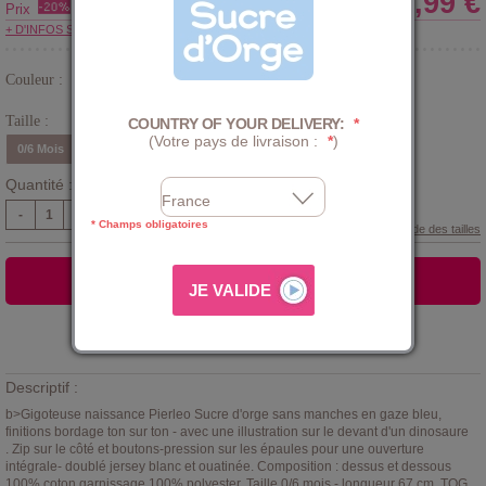
27,99 €
Prix
+ D'INFOS SUR LE CLUB
Couleur :
Bleu
Taille :
COUNTRY OF YOUR DELIVERY:
*
(Votre pays de livraison :
*
)
0/6 Mois
Quantité :
-
+
* Champs obligatoires
Guide des tailles
AJOUTER AU PANIER
Ajouter à la
LISTE D'ENVIES
Descriptif :
b>Gigoteuse naissance Pierleo Sucre d'orge sans manches en gaze bleu,
finitions bordage ton sur ton - avec une illustration sur le devant d'un dinosaure
. Zip sur le côté et boutons-pression sur les épaules pour une ouverture
intégrale- doublé jersey blanc et ouatinée. Composition : dessus et dessous
100% coton garnissage 100% polyester. Taille 0/6 mois - longueur 67 cm. TOG