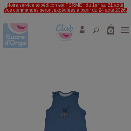
Notre service expédition est FERME : du 1er au 21 août
Vos commandes seront expédiées à partir du 24 août 2026.
0