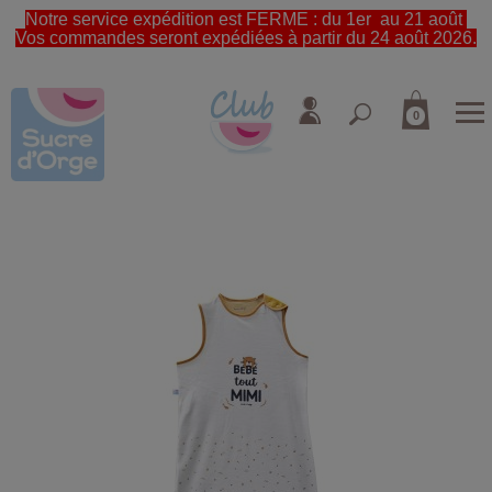
Notre service expédition est FERME : du 1er au 21 août
Vos commandes seront expédiées à partir du 24 août 2026.
0