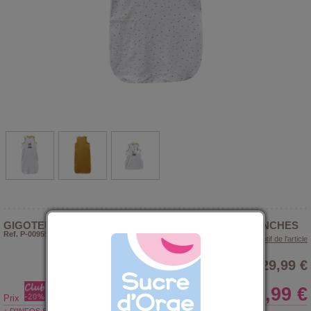
GIGOTEUSE 6/36M NEBI VELOURS RASE SANS MANCHES
Ref. P-009592
> Voir le descriptif de l'article
29,99 €
23,99 €
Prix