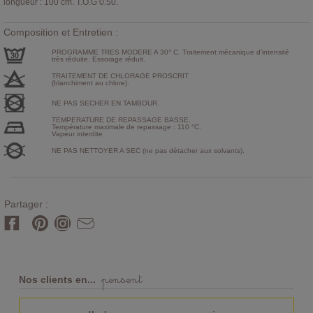
longueur : 100 cm. T.O.G 0.50.
Composition et Entretien :
PROGRAMME TRES MODERE A 30° C. Traitement mécanique d'intensité
très réduite. Essorage réduit.
TRAITEMENT DE CHLORAGE PROSCRIT
(blanchiment au chlore).
NE PAS SECHER EN TAMBOUR.
TEMPERATURE DE REPASSAGE BASSE.
Température maximale de repassage : 110 °C.
Vapeur interdite
NE PAS NETTOYER A SEC (ne pas détacher aux solvants).
Partager :
pensent
Nos clients en...