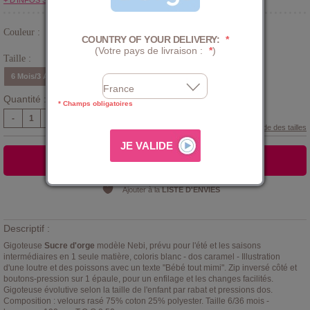
+ D'INFOS SUR LE CLUB
Couleur :
Blanc
COUNTRY OF YOUR DELIVERY:
*
(Votre pays de livraison :
*
)
Taille :
6 Mois/3 Ans
Quantité :
* Champs obligatoires
-
+
Guide des tailles
AJOUTER AU PANIER
Ajouter à la
LISTE D'ENVIES
Descriptif :
Gigoteuse
Sucre d'orge
modèle Nebi, prévu pour l'été et les saisons
intermédiaires en 1 seule matière, coloris blanc - dos caramel - Illustration
d'une loutre et des poissons avec un texte "Bébé tout mimi". Zip inversé côté et
boutons-pression sur 1 épaule, pour un enfilage et les changes facilités.
Gigoteuse évolutive selon la taille de l'enfant par rabat et pressions dos.
Composition : velours rasé 75% coton 25% polyester. Taille 6/36 mois -