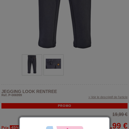
JEGGING LOOK RENTREE
Ref. P-006999
> Voir le descriptif de l'article
PROMO
19,99 €
10,99 €
-45%
Prix