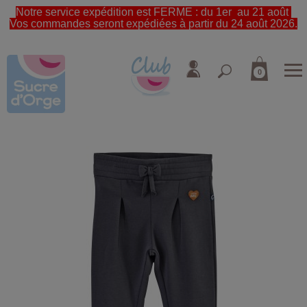
Notre service expédition est FERME : du 1er au 21 août
Vos commandes seront expédiées à partir du 24 août 2026.
0