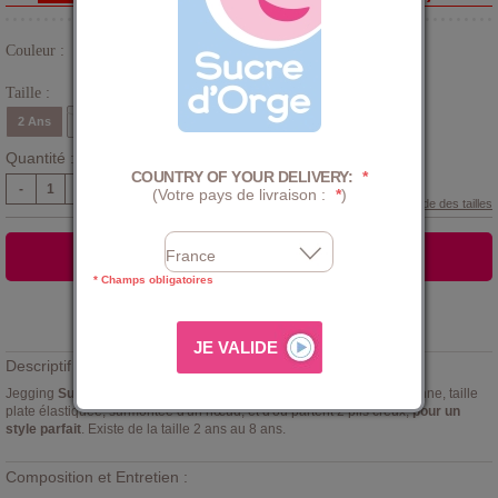
Couleur :
Gris
Taille :
2 Ans
3 Ans
4 Ans
5 Ans
6 Ans
8 Ans
Quantité :
COUNTRY OF YOUR DELIVERY:
*
-
+
(Votre pays de livraison :
*
)
Guide des tailles
AJOUTER AU PANIER
* Champs obligatoires
Ajouter à la
LISTE D'ENVIES
Descriptif :
Jegging
Sucre d'orge
, en molleton anthracite 96% coton 4% élasthanne, taille
plate élastiquée, surmontée d'un nœud, et d'où partent 2 plis creux,
pour un
style parfait
. Existe de la taille 2 ans au 8 ans.
Composition et Entretien :