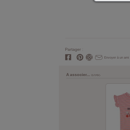
Partager :
Envoyer à un ami
avec
A associer...