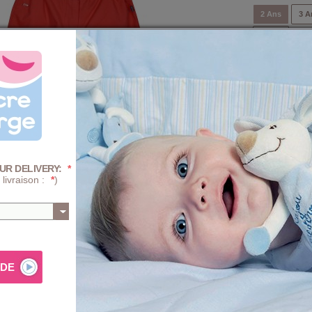
2 Ans
3 A
8 Ans
Quantité :
-
+
Prix
+ D'INFOS SUR 
UR DELIVERY:
*
 livraison :
*
)
AJ
Composition e
e. En jolie popeline douce rouge.Taille élastique réglable
PROGRA
mécaniqu
uette zip et bonton pression. Un petit chemisier ou un tshirt et
% coton. Existe du 2 ans au 8 ans.
TRAITE
(blanchi