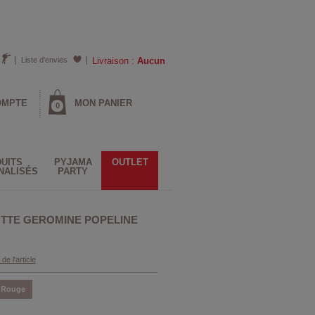
Liste d'envies
Livraison :
Aucun
OMPTE
MON PANIER
0
UITS
PYJAMA
OUTLET
NALISÉS
PARTY
TTE GEROMINE POPELINE
 de l'article
Rouge