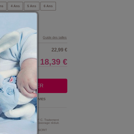
ns
4 Ans
5 Ans
6 Ans
Guide des tailles
22,99 €
18,39 €
LE CLUB
OUTER AU PANIER
Ajouter à la
LISTE D'ENVIES
t Entretien :
MME TRES MODERE A 30° C. Traitement
e d'intensité très réduite. Essorage réduit.
MENT DE CHLORAGE PROSCRIT
ment au chlore).