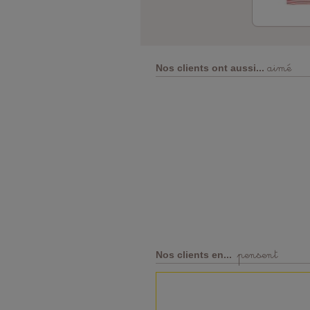
aimé
Nos clients ont aussi...
pensent
Nos clients en...