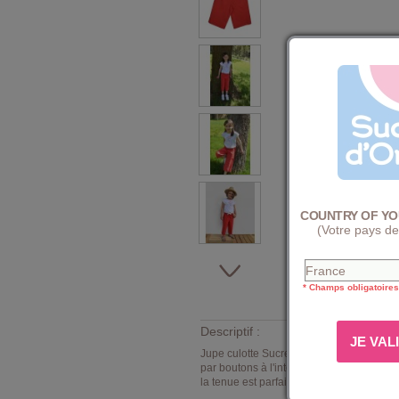
COUNTRY OF YO
(Votre pays de
* Champs obligatoires
Descriptif :
Jupe culotte Sucre d'Orge modèle Geromin
par boutons à l'intérieur. Finitions : brag
la tenue est parfaite ! Composition : 100