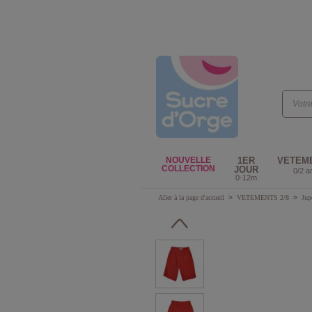
NOUVELLE
1ER
VETEM
COLLECTION
JOUR
0/2 a
0-12m
Aller à la page d'accueil
>
VETEMENTS 2/8
>
Ju