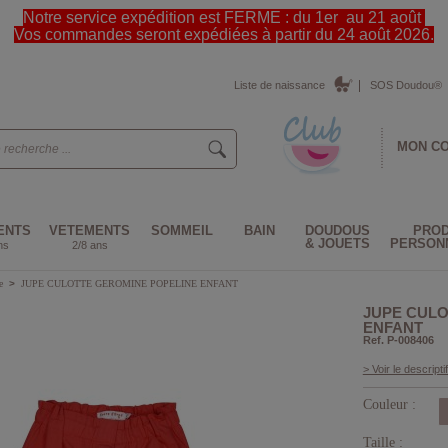
Notre service expédition est FERME : du 1er au 21 août
Vos commandes seront expédiées à partir du 24 août 2026.
Liste de naissance
SOS Doudou®
MON C
ENTS
VETEMENTS
SOMMEIL
BAIN
DOUDOUS
PROD
& JOUETS
PERSON
ns
2/8 ans
pe
>
JUPE CULOTTE GEROMINE POPELINE ENFANT
JUPE CULO
ENFANT
Ref. P-008406
> Voir le descriptif
Couleur :
Taille :