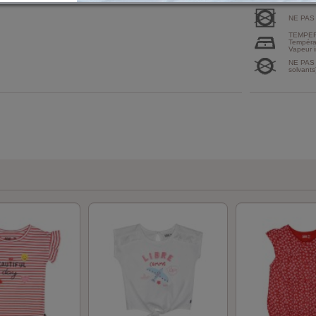
NE PAS
TEMPER
Tempéra
Vapeur i
NE PAS 
solvants