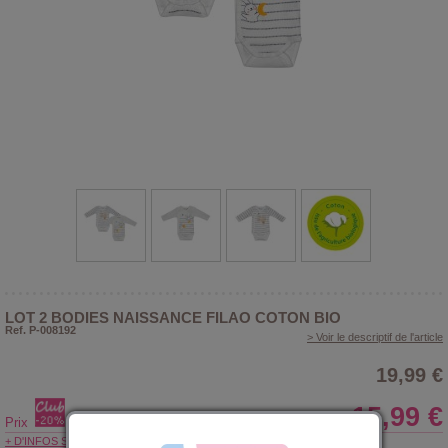
LOT 2 BODIES NAISSANCE FILAO COTON BIO
Ref. P-008192
> Voir le descriptif de l'article
19,99 €
15,99 €
Prix
+ D'INFOS SUR LE CLUB