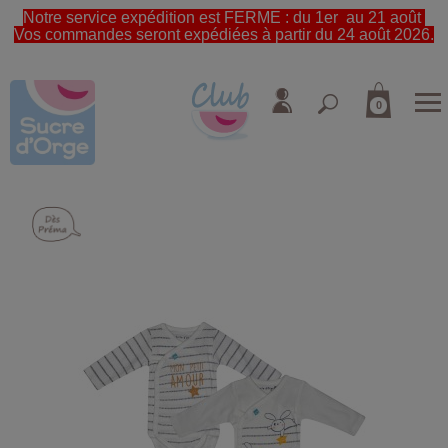
Notre service expédition est FERME : du 1er au 21 août
Vos commandes seront expédiées à partir du 24 août 2026.
0