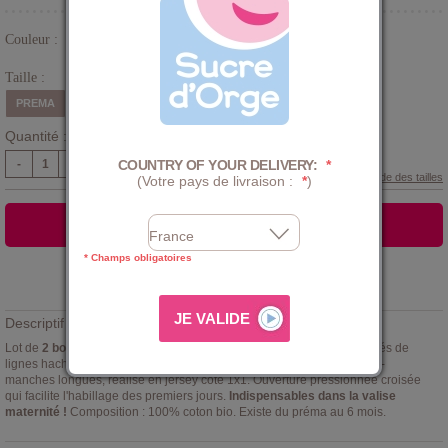
Couleur :
Beige
Taille :
PREMA
0 Mois
1 Mois
3 Mois
6 Mois
Quantité :
COUNTRY OF YOUR DELIVERY:
*
-
+
Guide des tailles
(Votre pays de livraison :
*
)
AJOUTER AU PANIER
* Champs obligatoires
Ajouter à la
LISTE D'ENVIES
Descriptif :
Lot de
2 bodies naissance Sucre d'Orge modèle Filao
- écru imprimés de
lignes hachurées marine illustration lapins ou message sur le devant -
manches longues, réalisé en jersey côte 1x1. Ouverture pressionnée croisée
qui facilite l'habillage des premiers jours.
Indispensables dans la valise
maternité !
Composition : 100% coton bio. Existe du préma au 6 mois.