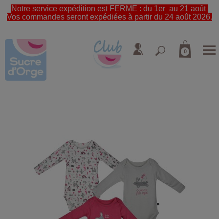
Notre service expédition est FERME : du 1er au 21 août
Vos commandes seront expédiées à partir du 24 août 2026.
0