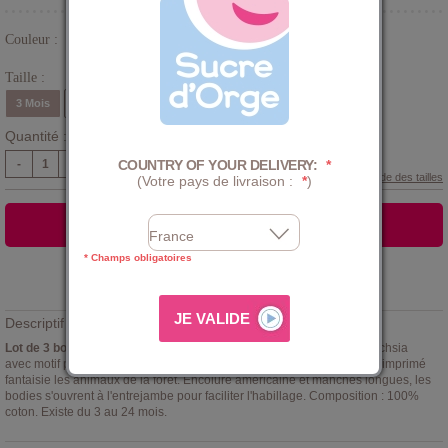
Couleur :
Rose
Taille :
3 Mois
6 Mois
9 Mois
12 Mois
18 Mois
24 Mois
Quantité :
COUNTRY OF YOUR DELIVERY:
*
-
+
Guide des tailles
(Votre pays de livraison :
*
)
AJOUTER AU PANIER
* Champs obligatoires
Ajouter à la
LISTE D'ENVIES
Descriptif :
Lot de 3 bodies Florine Sucre d'orge
. Il se compose d'un body uni fuchsia
avec motif poitrine faon, un body gris avec illustration et un body écru imprimé
fantaisie les animaux de la forêt. Encolure américaine et manches longues, les
bodies s'ouvrent à l'entrejambe pour faciliter l'habillage. Composition : 100%
coton. Existe du 3 au 24 mois.