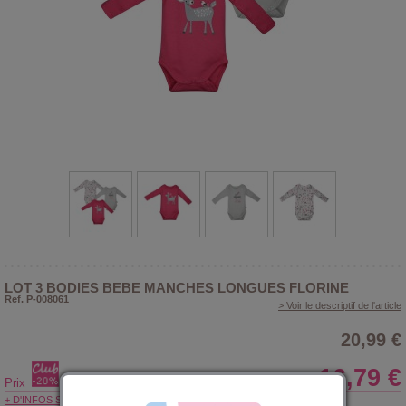
LOT 3 BODIES BEBE MANCHES LONGUES FLORINE
Ref. P-008061
> Voir le descriptif de l'article
20,99 €
16,79 €
Prix
+ D'INFOS SUR LE CLUB