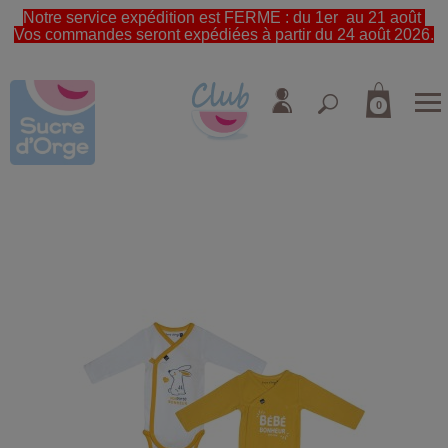
Notre service expédition est FERME : du 1er au 21 août
Vos commandes seront expédiées à partir du 24 août 2026.
0