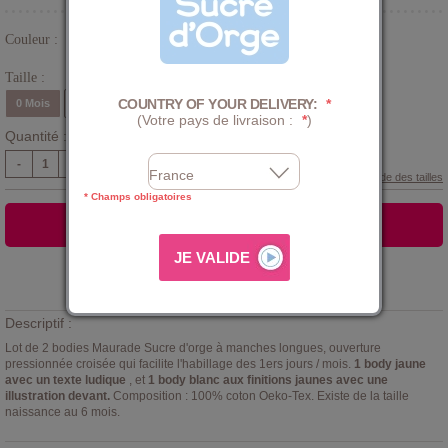
Couleur :
Jaune
Taille :
COUNTRY OF YOUR DELIVERY:
*
0 Mois
1 Mois
3 Mois
6 Mois
(Votre pays de livraison :
*
)
Quantité :
-
+
Guide des tailles
* Champs obligatoires
AJOUTER AU PANIER
Ajouter à la
LISTE D'ENVIES
Descriptif :
Lot de 2 bodies Maurade Sucre d'orge à manches longues, ouverture
pressionnée croisée qui facilite l'habillage des 1ers jours / mois.
1 body jaune
avec un texte ludique
, et
1 body blanc aux finitions jaunes avec une
illustration devant.
Composition : 100% coton Oeko-Tex. Existe de la taille
naissance au 6 mois.