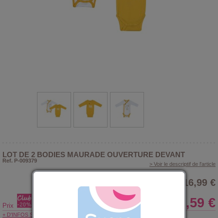
LOT DE 2 BODIES MAURADE OUVERTURE DEVANT
Ref. P-009379
> Voir le descriptif de l'article
16,99 €
13,59 €
Prix
+ D'INFOS SUR LE CLUB