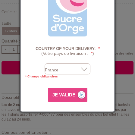
Couleur :
Rose
Taille :
12 Mois
18 Mois
24 Mois
Quantité :
COUNTRY OF YOUR DELIVERY:
*
-
+
(Votre pays de livraison :
*
)
Guide des tailles
AJOUTER AU PANIER
* Champs obligatoires
Ajouter à la
LISTE D'ENVIES
Descriptif :
Lot de 2 culottes fantaisie Sucre d'orge
coloris rose pastel imprimé et fuchsia
uni, avec motif au dos. Jersey 100% coton. Ces culottes sont complétées par
les T shirts assortis ref P-006477 pour des ensembles du plus bel effet ! Tailles
du 12 au 24 mois.
Composition et Entretien :