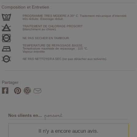
Composition et Entretien :
PROGRAMME TRES MODERE A 30° C. Traitement mécanique d'intensité
très réduite. Essorage réduit.
TRAITEMENT DE CHLORAGE PROSCRIT
(blanchiment au chlore).
NE PAS SECHER EN TAMBOUR.
TEMPERATURE DE REPASSAGE BASSE.
Température maximale de repassage : 110 °C.
Vapeur interdite
NE PAS NETTOYER A SEC (ne pas détacher aux solvants).
Partager :
pensent
Nos clients en...
Il n'y a encore aucun avis.