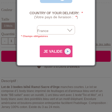
Couleur :
Bleu
COUNTRY OF YOUR DELIVERY:
*
(Votre pays de livraison :
*
)
Taille :
3 Mois
6 Mois
9 Mois
12 Mois
18 Mois
24 Mois
Quantité :
* Champs obligatoires
-
+
Guide des tailles
AJOUTER AU PANIER
Ajouter à la
LISTE D'ENVIES
Descriptif :
Lot de 3 bodies bébé Ramzi Sucre d'Orge
manches courtes. Le lot se
compose d'1 body blanc imprimé de feuillages et d'animaux bleu-vert et un
texte "BB safari" avec un ouistiti, 1 uni bleu-vert avec 1 texte"Toi et Moi", et 1
body blanc avec des pointillés bleu-vert et un motif éléphant. Encolure
américaine et boutons-pression entrejambe facilitent l'habillage. Composition :
Jersey 100% coton. Existe du 3 au 24 mois.