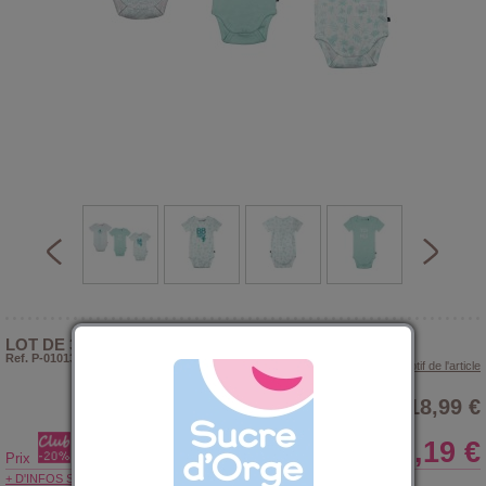
LOT DE 3 BODIES RAMZI MANCHES COURTES
Ref. P-010133
> Voir le descriptif de l'article
18,99 €
15,19 €
Prix
+ D'INFOS SUR LE CLUB