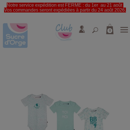
Notre service expédition est FERME : du 1er au 21 août
Vos commandes seront expédiées à partir du 24 août 2026.
0