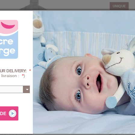
UNIQUE
Quantité :
-
+
Prix
+ D'INFOS SUR 
UR DELIVERY:
*
 livraison :
*
)
AJ
Composition e
onde avec tête de chat et étoile brodées. Grise et blanche,
PROGRA
mécaniqu
 dans sa chambre et diffuse une douce luminosité pour le
avable en machine programme doux.
TRAITE
(blanchi