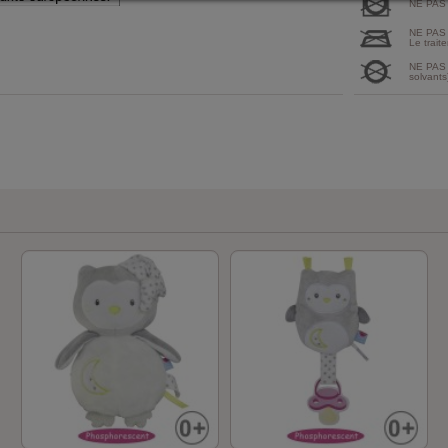
NE PAS
NE PAS
Le traite
NE PAS 
solvants