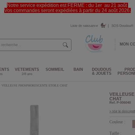
Notre service expédition est FERME : du 1er au 21 août
Vos commandes seront expédiées à partir du 24 août 2026.
Liste de naissance
SOS Doudou®
MON C
ENTS
VETEMENTS
SOMMEIL
BAIN
DOUDOUS
PROD
& JOUETS
PERSON
ns
2/8 ans
>
VEILLEUSE PHOSPHORESCENTE ETOILE CHAT
VEILLEUSE
CHAT
Ref. P-006040
> Voir le descriptif
Couleur :
Taille :