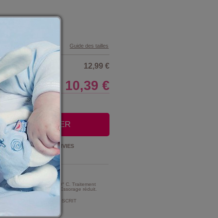
Guide des tailles
12,99 €
10,39 €
LE CLUB
OUTER AU PANIER
Ajouter à la
LISTE D'ENVIES
t Entretien :
MME TRES MODERE A 30° C. Traitement
e d'intensité très réduite. Essorage réduit.
MENT DE CHLORAGE PROSCRIT
ment au chlore).