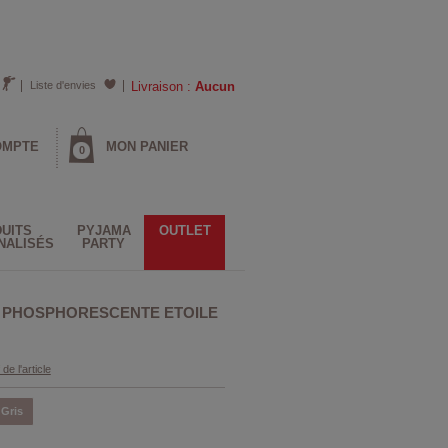
Liste d'envies
Livraison :
Aucun
OMPTE
MON PANIER
0
UITS
PYJAMA
OUTLET
NALISÉS
PARTY
 PHOSPHORESCENTE ETOILE
 de l'article
Gris