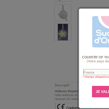
COUNTRY OF YO
(Votre pays de
* Champs obligatoires
Descriptif :
Veilleuse Magidoux Sucre d'orge
toute r
cette veilleuse se fixe au lit de bébé ou
rassurer. En velboa 100% polyester - l