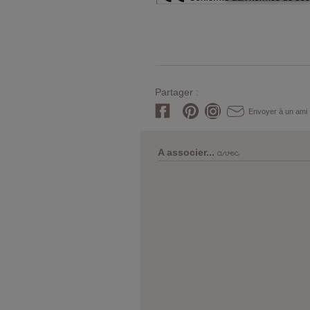
Partager :
Envoyer à un ami
avec
A associer...