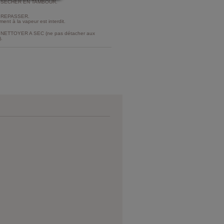
 SECHER EN TAMBOUR.
 REPASSER.
ment à la vapeur est interdit.
NETTOYER A SEC (ne pas détacher aux
).