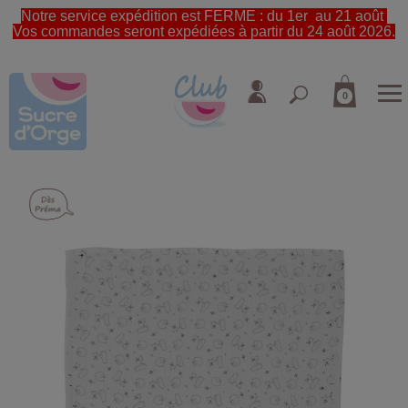
Notre service expédition est FERME : du 1er au 21 août
Vos commandes seront expédiées à partir du 24 août 2026.
0