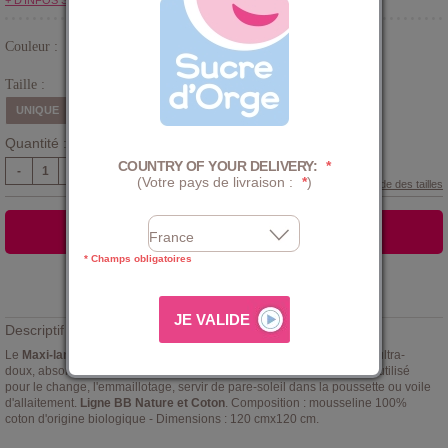
+ D'INFOS SUR LE CLUB
Couleur :
Beige
Taille :
UNIQUE
Quantité :
COUNTRY OF YOUR DELIVERY:
*
-
+
(Votre pays de livraison :
*
)
Guide des tailles
AJOUTER AU PANIER
* Champs obligatoires
Ajouter à la
LISTE D'ENVIES
Descriptif :
Le
Maxi-lange écru imprimé gris sucre d'orge
, est en tissu léger et ultra-
doux, absorbant et facilement lavable. Multifonctionnel, il pourra être utilisé
pour le change, l'emmaillotage, servir de pare-soleil dans la poussette ou voile
d'allaitement.
Ligne BB Nature et Coton
. Composition : mousseline 100%
coton d'origine biologique - Dimensions : 120 cmx120 cm.