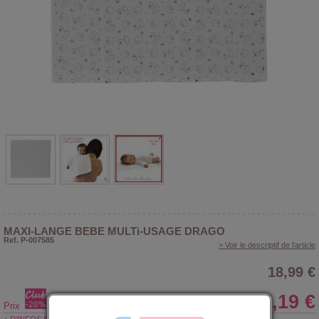
MAXI-LANGE BEBE MULTi-USAGE DRAGO
Ref. P-007585
> Voir le descriptif de l'article
18,99 €
15,19 €
Prix