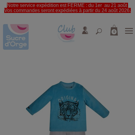
Notre service expédition est FERME : du 1er au 21 août
Vos commandes seront expédiées à partir du 24 août 2026.
0