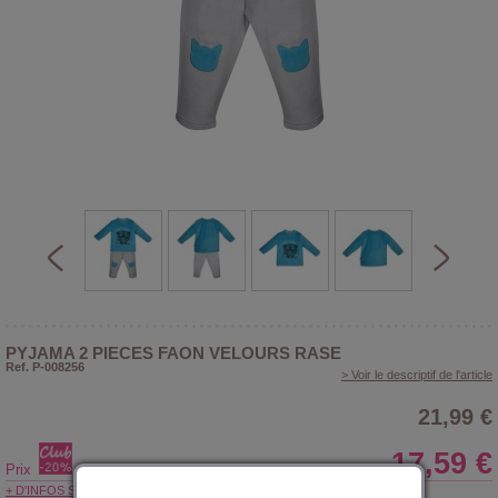
PYJAMA 2 PIECES FAON VELOURS RASE
Ref. P-008256
> Voir le descriptif de l'article
21,99 €
17,59 €
Prix
+ D'INFOS SUR LE CLUB