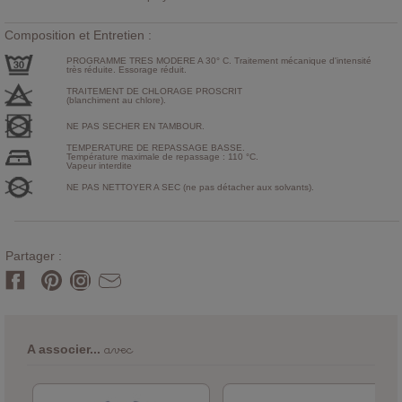
Composition et Entretien :
PROGRAMME TRES MODERE A 30° C. Traitement mécanique d'intensité
très réduite. Essorage réduit.
TRAITEMENT DE CHLORAGE PROSCRIT
(blanchiment au chlore).
NE PAS SECHER EN TAMBOUR.
TEMPERATURE DE REPASSAGE BASSE.
Température maximale de repassage : 110 °C.
Vapeur interdite
NE PAS NETTOYER A SEC (ne pas détacher aux solvants).
Partager :
avec
A associer...