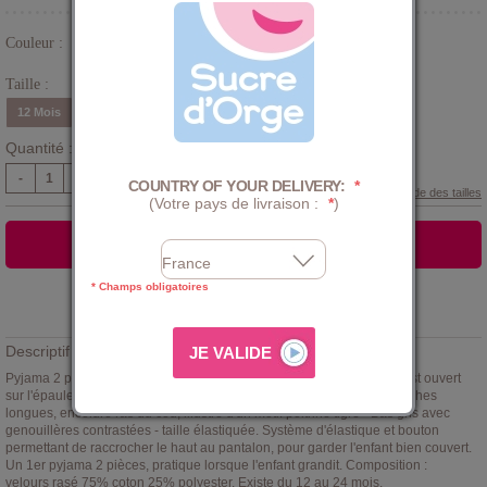
Couleur :
Bleu
Taille :
12 Mois
18 Mois
24 Mois
Quantité :
-
+
COUNTRY OF YOUR DELIVERY:
*
Guide des tailles
(Votre pays de livraison :
*
)
AJOUTER AU PANIER
* Champs obligatoires
Ajouter à la
LISTE D'ENVIES
Descriptif :
Pyjama 2 pièces garçon Sucre d'Orge, turquoise et gris. Ce pyjama est ouvert
sur l'épaule par boutons-pression pour un enfilage facilité. Haut manches
longues, encolure ras du cou, illustré d'un motif poitrine tigre - Bas gris avec
genouillères contrastées - taille élastiquée. Système d'élastique et bouton
permettant de raccrocher le haut au pantalon, pour garder l'enfant bien couvert.
Un 1er pyjama 2 pièces, pratique lorsque l'enfant grandit. Composition :
velours rasé 75% coton 25% polyester. Existe du 12 au 24 mois.