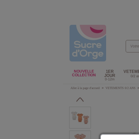
NOUVELLE
1ER
VETEM
COLLECTION
JOUR
0/2 a
0-12m
Aller à la page d'accueil
>
VETEMENTS 0/2 ANS