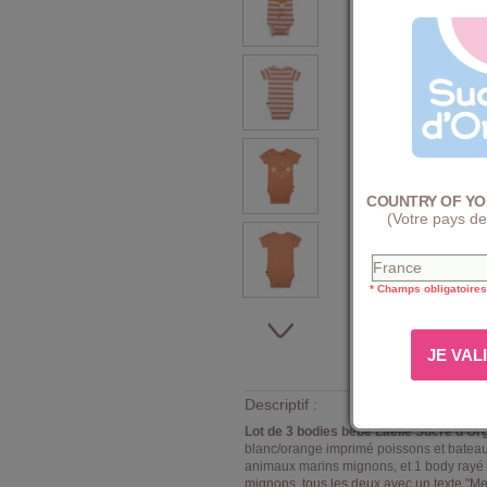
COUNTRY OF YO
(Votre pays de
* Champs obligatoires
Descriptif :
Lot de 3 bodies bébé Laelie Sucre d'Or
blanc/orange imprimé poissons et bateaux a
animaux marins mignons, et 1 body rayé 
mignons, tous les deux avec un texte "Me