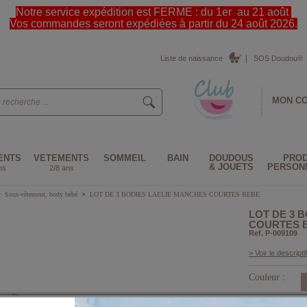
Notre service expédition est FERME : du 1er au 21 août
Vos commandes seront expédiées à partir du 24 août 2026.
Liste de naissance
SOS Doudou®
MON C
ENTS
VETEMENTS
SOMMEIL
BAIN
DOUDOUS
PROD
& JOUETS
PERSON
ns
2/8 ans
>
Sous-vêtement, body bébé
>
LOT DE 3 BODIES LAELIE MANCHES COURTES BEBE
LOT DE 3 
COURTES 
Ref. P-009109
> Voir le descriptif
Couleur :
Taille :