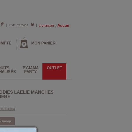
Liste d'envies
Livraison :
Aucun
OMPTE
MON PANIER
0
UITS
PYJAMA
OUTLET
NALISÉS
PARTY
BODIES LAELIE MANCHES
BEBE
 de l'article
Orange