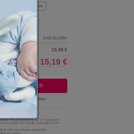
Mois
9 Mois
12 Mois
4 Mois
Guide des tailles
18,99 €
15,19 €
LE CLUB
OUTER AU PANIER
Ajouter à la
LISTE D'ENVIES
t Entretien :
MME TRES MODERE A 30° C. Traitement
e d'intensité très réduite. Essorage réduit.
MENT DE CHLORAGE PROSCRIT
ment au chlore).