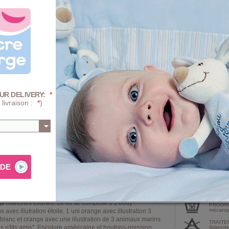
3 Mois
6 
18 Mois
2
Quantité :
-
+
UR DELIVERY:
*
 livraison :
*
)
Prix
+ D'INFOS SUR 
AJ
Composition e
ge
manches courtes. Le lot se compose d'1 body
PROGRA
mécaniqu
vec illutration étoile, 1 uni orange avec illustration 3
blanc et orange avec une illustration de 3 animaux marins
TRAITE
s p'tits amis". Encolure américaine et boutons-pression
(blanchi