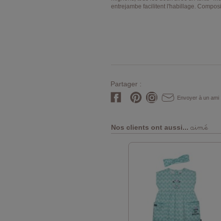
entrejambe facilitent l'habillage. Compos
Partager :
Envoyer à un ami
aimé
Nos clients ont aussi...