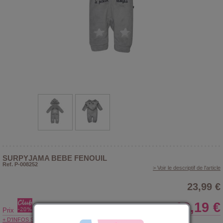
SURPYJAMA BEBE FENOUIL
Ref. P-008252
> Voir le descriptif de l'article
23,99 €
19,19 €
Prix
+ D'INFOS SUR LE CLUB