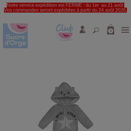
Notre service expédition est FERME : du 1er au 21 août
Vos commandes seront expédiées à partir du 24 août 2026.
0