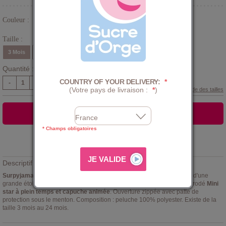
Couleur :
Gris
Taille :
3 Mois
6 Mois
9 Mois
12 Mois
18 Mois
24 Mois
Quantité :
COUNTRY OF YOUR DELIVERY:
*
-
+
(Votre pays de livraison :
*
)
Guide des tailles
AJOUTER AU PANIER
* Champs obligatoires
Ajouter à la
LISTE D'ENVIES
Descriptif :
Surpyjama Sucre d'Orge modèle Fenouil
coloris gris tendre - illustré d'une
grande étoile poitrine et petites étoiles aux genoux. Grand message brodé
Mini
star à plein temps et capuche animée
. Ouverture zippée avec patte de
protection sous le menton. Composition : peluche 100% polyester. Existe de la
taille 3 mois au 24 mois.