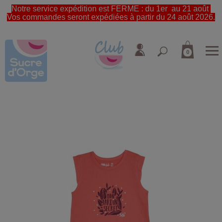
Notre service expédition est FERME : du 1er au 21 août
Vos commandes seront expédiées à partir du 24 août 2026.
0