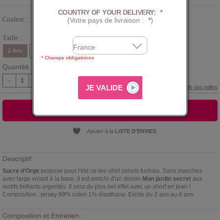
COUNTRY OF YOUR DELIVERY:
*
Couleur :
(Votre pays de livraison :
*
)
Rose
Taille :
2 Ans
3 Ans
4 Ans
5 Ans
6 Ans
8 Ans
* Champs obligatoires
Quantité :
-
+
Guide des tailles
AJOUTER AU PANIER
Ajouter à la
LISTE D'ENVIES
Descriptif :
Sucre d'Orge
propose pour l'été ce tee-shirt coloris fuchsia. Sans manches
avec large volant à la base, il est enrichi d'un dessin
Mon jardin secret
aux
motifs brillants argentés. Il sera du plus bel effet avec un short en jean !
Composition : jersey 99% coton 1% élasthane. Existe du 2 ans au 8 ans.
Composition et Entretien :