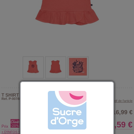
T SHIRT ÉTÉ FILLE EMILIE
Ref. P-007882
> Voir le descriptif de l'article
16,99 €
13,59 €
Prix
+ D'INFOS SUR LE CLUB