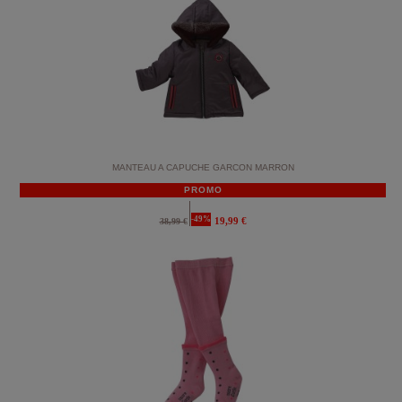
MANTEAU A CAPUCHE GARCON MARRON
PROMO
-49%
19,99 €
38,99 €