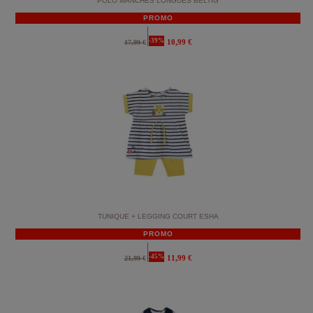
POLO MANCHES LONGUES BELTIG
PROMO
-39%
10,99 €
17,99 €
TUNIQUE + LEGGING COURT ESHA
PROMO
-45%
11,99 €
21,99 €