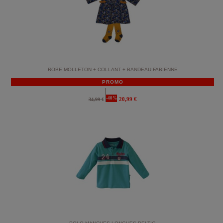
ROBE MOLLETON + COLLANT + BANDEAU FABIENNE
PROMO
-40%
20,99 €
34,99 €