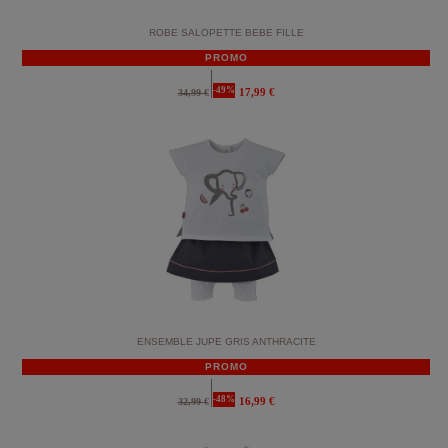
ROBE SALOPETTE BEBE FILLE
PROMO
-49%
17,99 €
34,99 €
ENSEMBLE JUPE GRIS ANTHRACITE
PROMO
-48%
16,99 €
32,99 €