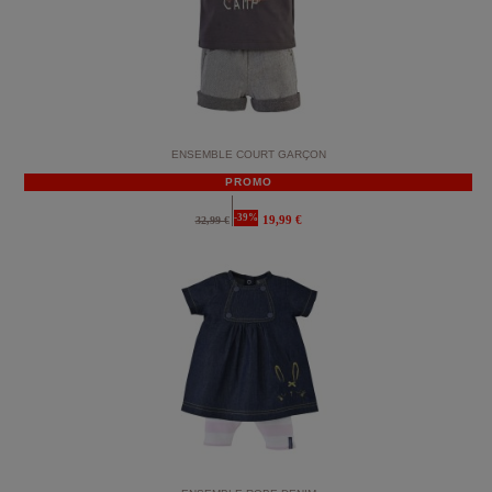
ENSEMBLE COURT GARÇON
PROMO
-39%
19,99 €
32,99 €