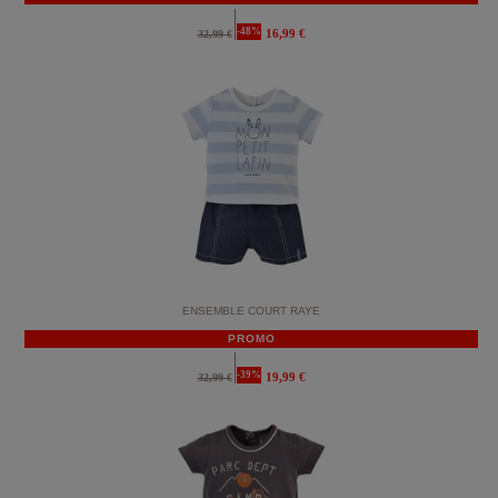
-48%
16,99 €
32,99 €
ENSEMBLE COURT RAYE
PROMO
-39%
19,99 €
32,99 €