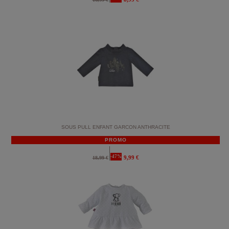
SOUS PULL ENFANT GARCON ANTHRACITE
PROMO
-47%
9,99 €
18,99 €