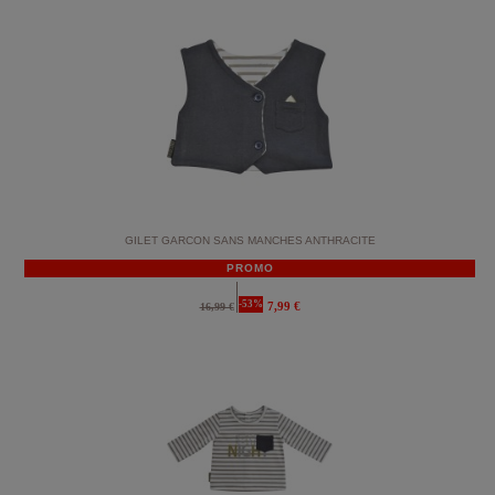
GILET GARCON SANS MANCHES ANTHRACITE
PROMO
-53%
7,99 €
16,99 €