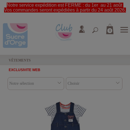
Notre service expédition est FERME : du 1er au 21 août
Vos commandes seront expédiées à partir du 24 août 2026.
0
VÊTEMENTS
EXCLUSIVITE WEB