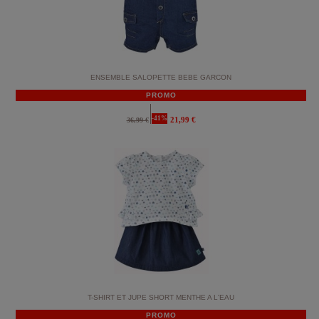
ENSEMBLE SALOPETTE BEBE GARCON
PROMO
-41%
21,99 €
36,99 €
T-SHIRT ET JUPE SHORT MENTHE A L'EAU
PROMO