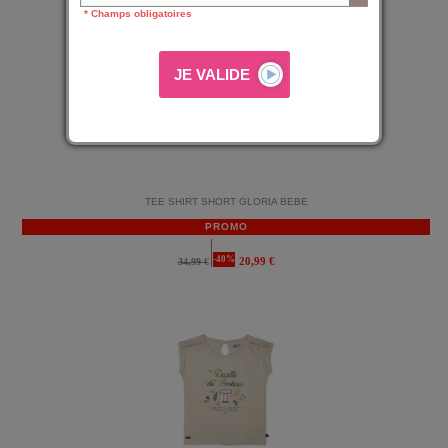
* Champs obligatoires
TEE SHIRT SHORT GLORIA BEBE
PROMO
-40%
20,99 €
34,99 €