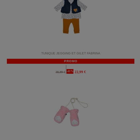
TUNIQUE JEGGING ET GILET FABRINA
PROMO
-41%
22,99 €
38,99 €