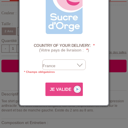
Couleur :
Rouge
Taille :
2 Ans
3 Ans
4 Ans
5 Ans
6 Ans
8 Ans
Quantité :
COUNTRY OF YOUR DELIVERY:
*
-
+
(Votre pays de livraison :
*
)
Guide des tailles
AJOUTER AU PANIER
* Champs obligatoires
Ajouter à la
LISTE D'ENVIES
Descriptif :
Tee shirt garçon
Sucre d'Orge
en Interlock 100% coton, rouge avec impression
anthracite. Tee-shirt manches longues, col rond ; Impression en relief sur le
devant et bas de manche gauche. Existe du 2 ans au 8 ans.
Composition et Entretien :