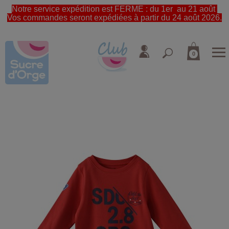
Notre service expédition est FERME : du 1er au 21 août
Vos commandes seront expédiées à partir du 24 août 2026.
0