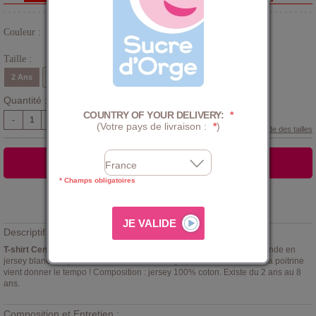
Couleur :
Blanc
Taille :
2 Ans
3 Ans
4 Ans
5 Ans
6 Ans
8 Ans
Quantité :
COUNTRY OF YOUR DELIVERY:
*
-
+
(Votre pays de livraison :
*
)
Guide des tailles
AJOUTER AU PANIER
* Champs obligatoires
Ajouter à la
LISTE D'ENVIES
Descriptif :
T-shirt Cenzo Sucre d'orge
. T-Shirt à manches courtes et encolure ronde en
jersey blanc à rayures multicolores. Une sérigraphie
Just music
sur la poitrine
vient donner le tempo ! Composition : jersey 100% coton. Existe du 2 ans au 8
ans.
Composition et Entretien :