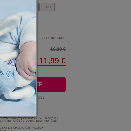
ns
4 Ans
5 Ans
6 Ans
Guide des tailles
16,99 €
11,99 €
OUTER AU PANIER
Ajouter à la
LISTE D'ENVIES
t Entretien :
MME TRES MODERE A 30° C. Traitement
e d'intensité très réduite. Essorage réduit.
MENT DE CHLORAGE PROSCRIT
ment au chlore).