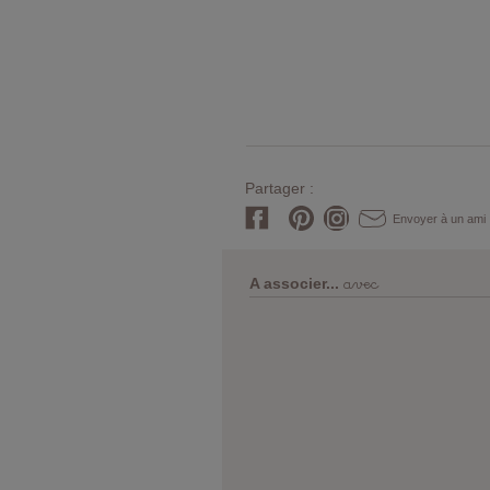
Partager :
Envoyer à un ami
avec
A associer...