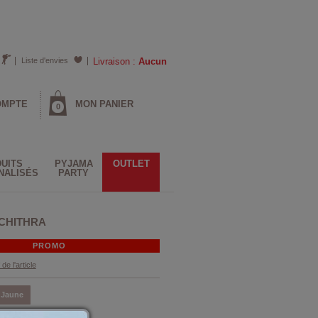
Liste d'envies
Livraison :
Aucun
OMPTE
MON PANIER
0
UITS
PYJAMA
OUTLET
NALISÉS
PARTY
 CHITHRA
PROMO
 de l'article
Jaune