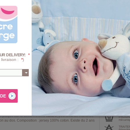
2 Ans
3 A
8 Ans
Quantité :
-
+
UR DELIVERY:
*
 livraison :
*
)
-29%
Prix
AJ
Composition e
if plaqué sur le devant thème
nature
, petit bout de manches
PROGRA
mécaniqu
ton au dos. Composition : jersey 100% coton. Existe du 2 ans
TRAITE
(blanchi