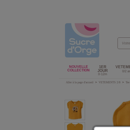
NOUVELLE
1ER
VETEM
COLLECTION
JOUR
0/2 a
0-12m
Aller à la page d'accueil
>
VETEMENTS 2/8
>
Tee