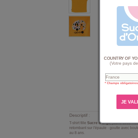
COUNTRY OF YO
(Votre pays de
* Champs obligatoires
Descriptif :
T-shirt fille
Sucre d'Orge
, jaune avec mot
retombant sur l'épaule - goutte avec bou
au 8 ans.