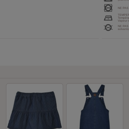
NE PAS
TEMPER
Tempéra
Vapeur i
NE PAS 
solvants