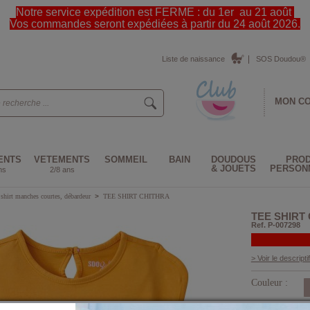
Notre service expédition est FERME : du 1er au 21 août
Vos commandes seront expédiées à partir du 24 août 2026.
Liste de naissance
SOS Doudou®
MON C
ENTS
VETEMENTS
SOMMEIL
BAIN
DOUDOUS
PROD
& JOUETS
PERSON
ns
2/8 ans
 shirt manches courtes, débardeur
>
TEE SHIRT CHITHRA
TEE SHIRT
Ref. P-007298
> Voir le descriptif
Couleur :
Taille :