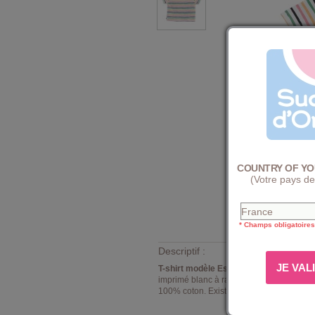
COUNTRY OF YO
(Votre pays de
* Champs obligatoires
Descriptif :
T-shirt modèle Eshwar Sucre d'Orge
. T
imprimé blanc à rayures multicolores - col 
100% coton. Existe du 3 au 10 ans.