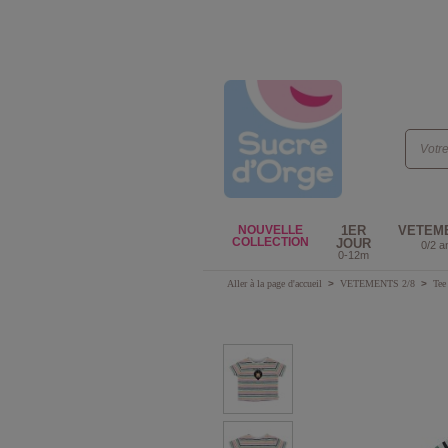
NOUVELLE
1ER
VETEM
COLLECTION
JOUR
0/2 a
0-12m
Aller à la page d'accueil
>
VETEMENTS 2/8
>
Tee