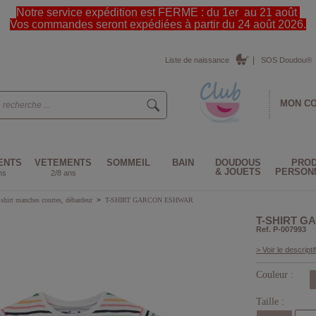
Notre service expédition est FERME : du 1er au 21 août
Vos commandes seront expédiées à partir du 24 août 2026.
Liste de naissance
SOS Doudou®
MON C
ENTS
VETEMENTS
SOMMEIL
BAIN
DOUDOUS
PROD
& JOUETS
PERSON
ns
2/8 ans
 shirt manches courtes, débardeur
>
T-SHIRT GARCON ESHWAR
T-SHIRT 
Ref. P-007993
> Voir le descriptif
Couleur :
Taille :