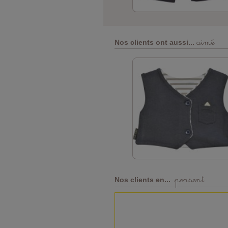
aimé
Nos clients ont aussi...
pensent
Nos clients en...