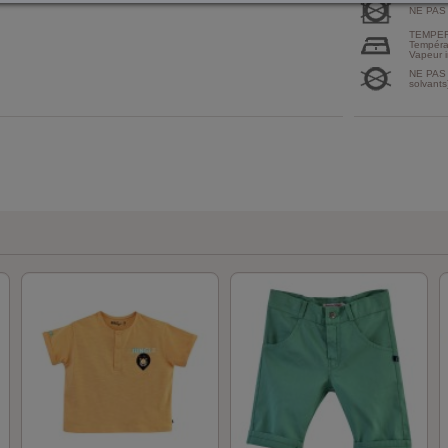
NE PAS
TEMPER
Tempéra
Vapeur i
NE PAS 
solvants