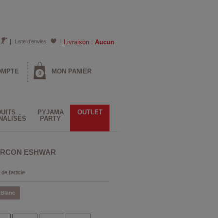
Liste d'envies
Livraison :
Aucun
OMPTE
MON PANIER
0
UITS
PYJAMA
OUTLET
NALISÉS
PARTY
GARCON ESHWAR
 de l'article
Blanc