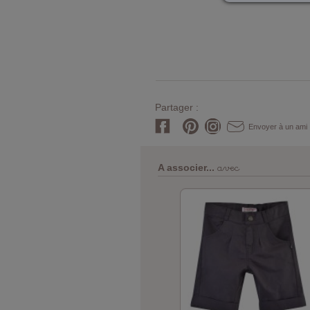
Partager :
Envoyer à un ami
avec
A associer...