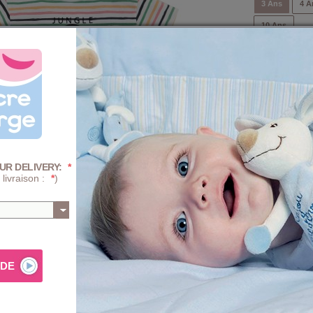
3 Ans
4 A
10 Ans
Quantité :
-
+
Prix
+ D'INFOS SUR 
UR DELIVERY:
*
 livraison :
*
)
AJ
Composition e
ee-shirt garçon à manches courtes est réalisé en jersey
PROGRA
mécaniqu
rond, illustration poitrine
jungle king
. Composition: jersey
TRAITE
(blanchi