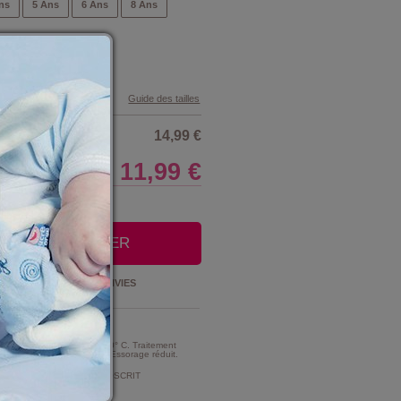
ns
5 Ans
6 Ans
8 Ans
Guide des tailles
14,99 €
11,99 €
LE CLUB
OUTER AU PANIER
Ajouter à la
LISTE D'ENVIES
t Entretien :
MME TRES MODERE A 30° C. Traitement
e d'intensité très réduite. Essorage réduit.
MENT DE CHLORAGE PROSCRIT
ment au chlore).