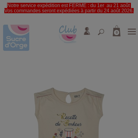
Notre service expédition est FERME : du 1er au 21 août
Vos commandes seront expédiées à partir du 24 août 2026.
0