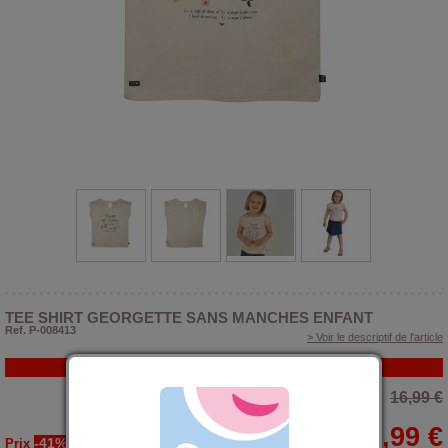
TEE SHIRT GEORGETTE SANS MANCHES ENFANT
Ref. P-008413
> Voir le descriptif de l'article
PROMO
16,99 €
9,99 €
-41%
Prix