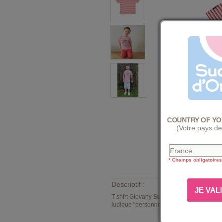
COUNTRY OF YO
(Votre pays de
* Champs obligatoires
Descriptif :
T-shirt Giovany
Sucre d'Orge
. Tee shirt 
ludique "personne n'est parfait". Composi