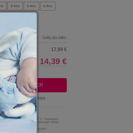
ns
4 Ans
5 Ans
6 Ans
Guide des tailles
17,99 €
14,39 €
LE CLUB
OUTER AU PANIER
Ajouter à la
LISTE D'ENVIES
t Entretien :
MME TRES MODERE A 30° C. Traitement
e d'intensité très réduite. Essorage réduit.
MENT DE CHLORAGE PROSCRIT
ment au chlore).