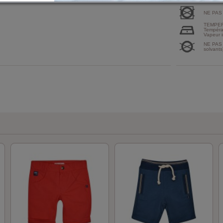
NE PAS
TEMPER
Tempéra
Vapeur i
NE PAS 
solvants