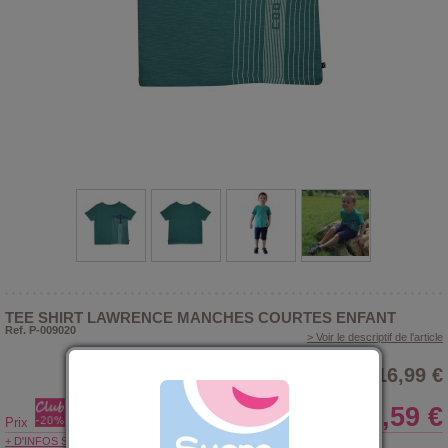
TEE SHIRT LAWRENCE MANCHES COURTES ENFANT
Ref. P-009020
> Voir le descriptif de l'article
16,99 €
13,59 €
Prix
+ D'INFOS SUR LE CLUB