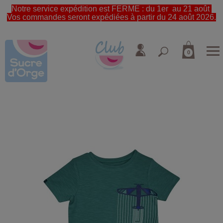
Notre service expédition est FERME : du 1er au 21 août
Vos commandes seront expédiées à partir du 24 août 2026.
0