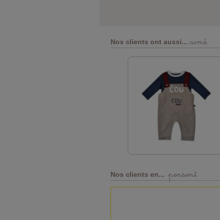
aimé
Nos clients ont aussi...
pensent
Nos clients en...