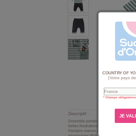
COUNTRY OF YO
(Votre pays de
* Champs obligatoires
Descriptif :
Ensemble pantalon et tee shirt hiver
Sucr
belles illustrations au niveau de la peti
Pantalon marron avec revers gris vert, ta
micropolaire 96% coton 4% élasthanne. Ex