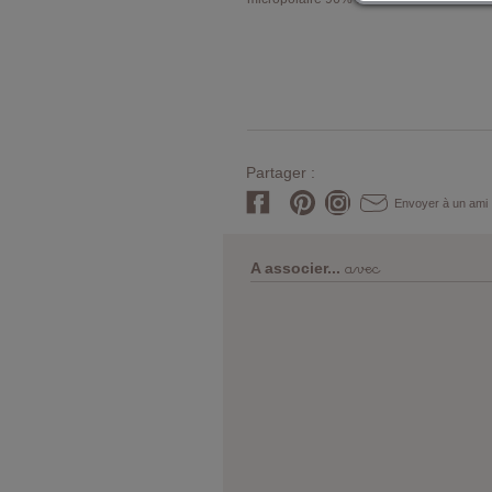
Partager :
Envoyer à un ami
avec
A associer...