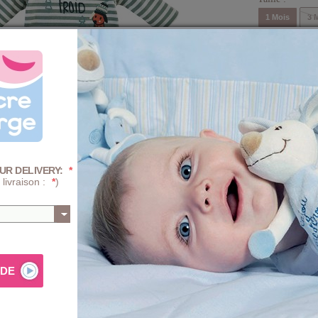
1 Mois
3 
12 Mois
Quantité :
-
+
-30%
Prix
UR DELIVERY:
*
 livraison :
*
)
AJ
Composition e
e d'Orge
. Tee shirt manches longues rayé écru/gris vert avec
PROGRA
mécaniqu
te poche plaquée - ouverture dos par boutons-pression.
ille élastiquée. Composition : T-shirt 100% coton Pantalon
TRAITE
iste de la taille 1 mois au 12 mois.
(blanchi