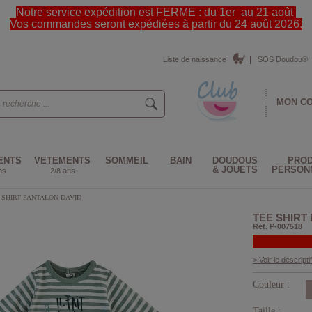
Notre service expédition est FERME : du 1er au 21 août
Vos commandes seront expédiées à partir du 24 août 2026.
Liste de naissance
SOS Doudou®
MON C
ENTS
VETEMENTS
SOMMEIL
BAIN
DOUDOUS
PROD
& JOUETS
PERSON
ns
2/8 ans
 SHIRT PANTALON DAVID
TEE SHIRT
Ref. P-007518
> Voir le descriptif
Couleur :
Taille :