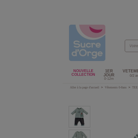
NOUVELLE
1ER
VETEM
COLLECTION
JOUR
0/2 a
0-12m
Aller à la page d'accueil
>
Vêtements 0-8ans
>
TEE