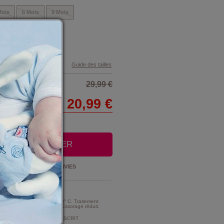
Mois
6 Mois
9 Mois
Guide des tailles
29,99 €
20,99 €
OUTER AU PANIER
Ajouter à la
LISTE D'ENVIES
t Entretien :
MME TRES MODERE A 30° C. Traitement
e d'intensité très réduite. Essorage réduit.
MENT DE CHLORAGE PROSCRIT
ment au chlore).