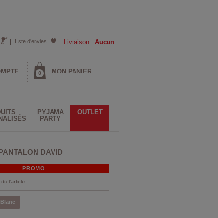
Liste d'envies
Livraison :
Aucun
OMPTE
MON PANIER
0
UITS
PYJAMA
OUTLET
NALISÉS
PARTY
 PANTALON DAVID
PROMO
 de l'article
Blanc