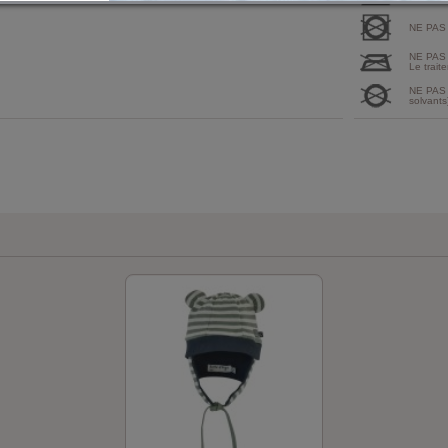
NE PAS
NE PAS
Le traite
NE PAS 
solvants