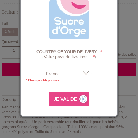
Couleur :
Bleu
Taille :
3 Mois
6 Mois
9 Mois
12 Mois
18 Mois
24 Mois
Quantité :
-
+
COUNTRY OF YOUR DELIVERY:
*
Guide des tailles
(Votre pays de livraison :
*
)
AJOUTER AU PANIER
* Champs obligatoires
Ajouter à la
LISTE D'ENVIES
Descriptif :
T-shirt et pantalon
Sucre d'Orge
. T-Shirt manches longues vert et rayé écru /
vert avec illustration
Expéditions polaires
, ouverture au dos par boutons-
pression. Pantalon molleton marine, monté sur taille élastiquée avec lien, 2
poches plaquées.
Un petit ensemble tout douillet fait pour les bébés
garçons Sucre d'orge !
. Composition : T-shirt 100% coton, pantalon 96%
coton 4% polyester. Taille du 3 mois au 24 mois.