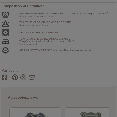
Composition et Entretien :
PROGRAMME TRES MODERE A 30° C. Traitement mécanique d'intensité
très réduite. Essorage réduit.
TRAITEMENT DE CHLORAGE PROSCRIT
(blanchiment au chlore).
NE PAS SECHER EN TAMBOUR.
TEMPERATURE DE REPASSAGE BASSE.
Température maximale de repassage : 110 °C.
Vapeur interdite
NE PAS NETTOYER A SEC (ne pas détacher aux solvants).
Partager :
avec
A associer...