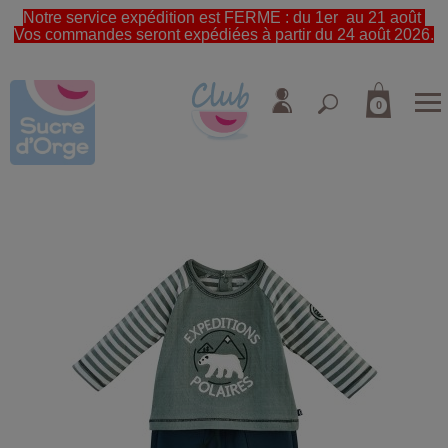
Notre service expédition est FERME : du 1er au 21 août
Vos commandes seront expédiées à partir du 24 août 2026.
0