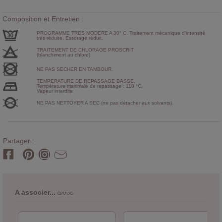
Composition et Entretien :
PROGRAMME TRES MODERE A 30° C. Traitement mécanique d'intensité
très réduite. Essorage réduit.
TRAITEMENT DE CHLORAGE PROSCRIT
(blanchiment au chlore).
NE PAS SECHER EN TAMBOUR.
TEMPERATURE DE REPASSAGE BASSE.
Température maximale de repassage : 110 °C.
Vapeur interdite
NE PAS NETTOYER A SEC (ne pas détacher aux solvants).
Partager :
avec
A associer...