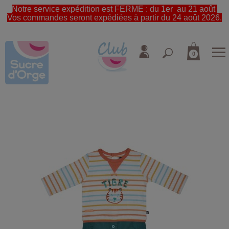
Notre service expédition est FERME : du 1er au 21 août
Vos commandes seront expédiées à partir du 24 août 2026.
0