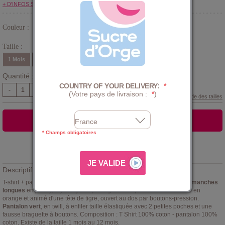
+ D'INFOS SUR LE CLUB
Couleur :
Blanc
Taille :
1 Mois
3 Mois
6 Mois
9 Mois
12 Mois
Quantité :
COUNTRY OF YOUR DELIVERY:
*
-
+
(Votre pays de livraison :
*
)
Guide des tailles
AJOUTER AU PANIER
* Champs obligatoires
Ajouter à la
LISTE D'ENVIES
Descriptif :
T-shirt + pantalon bébé garçon Sucre d'Orge modèle Gontran.
T-shirt manches
longues
en jersey, rayé de jaune, orange et bleu, encolure contrastée en
orange et animé d'une tête de tigre, ouvert au dos par boutons-pression.
Pantalon vert
, en twill, à enfiler taille élastiquée avec 2 petites poches et une
fausse braguette à boutons. Composition : T Shirt 100% coton - pantalon 100%
coton. Existe de la taille 1 mois au 12 mois.