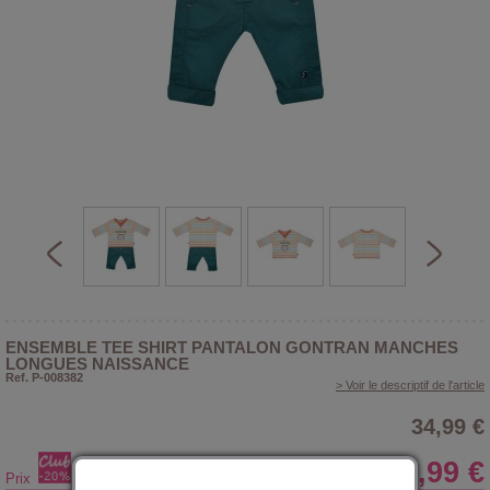
ENSEMBLE TEE SHIRT PANTALON GONTRAN MANCHES
LONGUES NAISSANCE
Ref. P-008382
> Voir le descriptif de l'article
34,99 €
27,99 €
Prix