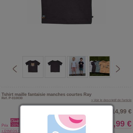
Tshirt maille fantaisie manches courtes Ray
Ref. P-010030
> Voir le descriptif de l'article
14,99 €
11,99 €
Prix
+ D'INFOS SUR LE CLUB