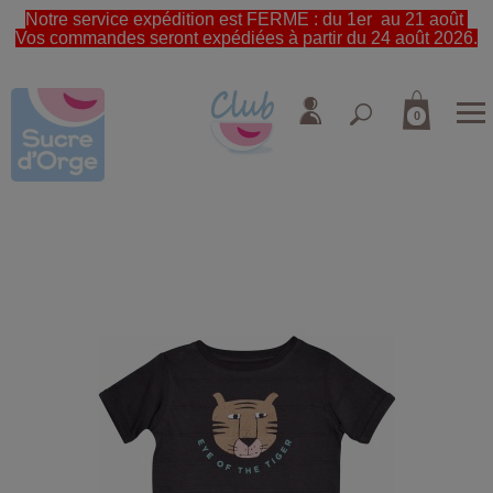
Notre service expédition est FERME : du 1er au 21 août
Vos commandes seront expédiées à partir du 24 août 2026.
0