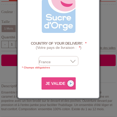
Couleur :
Jaune
Taille :
1 Mois
3 Mois
6 Mois
9 Mois
12 Mois
Quantité :
COUNTRY OF YOUR DELIVERY:
*
-
+
(Votre pays de livraison :
*
)
Guide des tailles
AJOUTER AU PANIER
* Champs obligatoires
Ajouter à la
LISTE D'ENVIES
Descriptif :
Ensemble tee shirt et salopette Eugène
Sucre d'Orge
. T-shirt ecru rayé
caramel à manches courtes- ouverture dos pressionnée. Salopette jaune en
popeline avec un lion brodé sur le devant et des poches. Ouverture devant par
pression et à l'entre-jambe pour faciliter l'habillage. Un ensemble d'été léger et
tout confort. Composition: ensemble 100% coton. Existe du 1 au 12 mois.