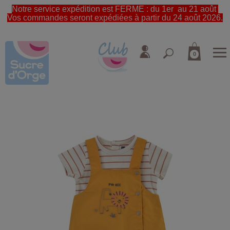
Notre service expédition est FERME : du 1er au 21 août
Vos commandes seront expédiées à partir du 24 août 2026.
0