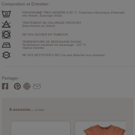
Composition et Entretien :
PROGRAMME TRES MODERE A 30° C. Traitement mécanique d'intensité
très réduite. Essorage réduit.
TRAITEMENT DE CHLORAGE PROSCRIT
(blanchiment au chlore).
NE PAS SECHER EN TAMBOUR.
TEMPERATURE DE REPASSAGE BASSE.
Température maximale de repassage : 110 °C.
Vapeur interdite
NE PAS NETTOYER A SEC (ne pas détacher aux solvants).
Partager :
avec
A associer...