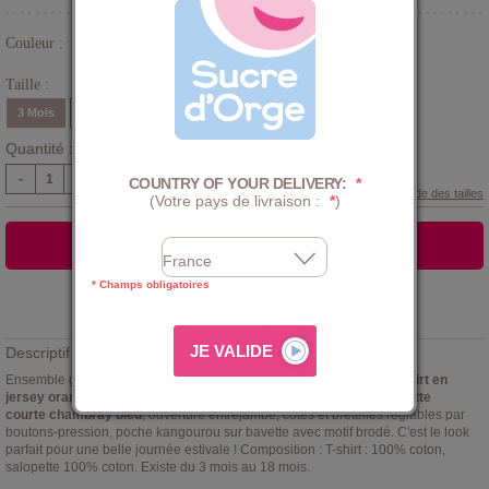
Couleur :
Bleu
Taille :
3 Mois
6 Mois
9 Mois
12 Mois
18 Mois
Quantité :
-
+
COUNTRY OF YOUR DELIVERY:
*
Guide des tailles
(Votre pays de livraison :
*
)
AJOUTER AU PANIER
* Champs obligatoires
Ajouter à la
LISTE D'ENVIES
Descriptif :
Ensemble garçon T-shirt salopette courte Germain Sucre d'Orge.
T-shirt en
jersey orangé
, manches courtes, ouverture dos pressionnée.
Salopette
courte chambray bleu
, ouverture entrejambe, côtés et bretelles réglables par
boutons-pression, poche kangourou sur bavette avec motif brodé. C'est le look
parfait pour une belle journée estivale ! Composition : T-shirt : 100% coton,
salopette 100% coton. Existe du 3 mois au 18 mois.