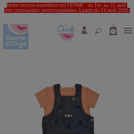
Notre service expédition est FERME : du 1er au 21 août
Vos commandes seront expédiées à partir du 24 août 2026.
0