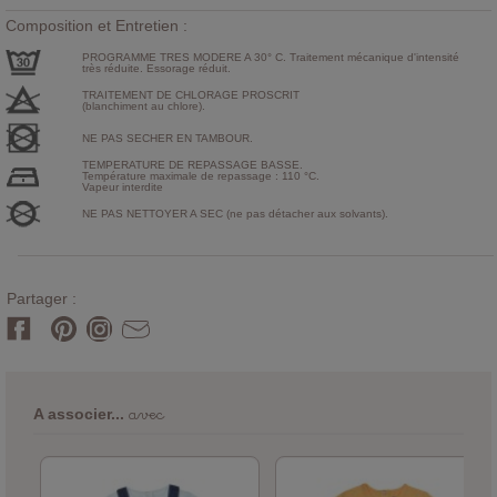
Composition et Entretien :
PROGRAMME TRES MODERE A 30° C. Traitement mécanique d'intensité
très réduite. Essorage réduit.
TRAITEMENT DE CHLORAGE PROSCRIT
(blanchiment au chlore).
NE PAS SECHER EN TAMBOUR.
TEMPERATURE DE REPASSAGE BASSE.
Température maximale de repassage : 110 °C.
Vapeur interdite
NE PAS NETTOYER A SEC (ne pas détacher aux solvants).
Partager :
avec
A associer...