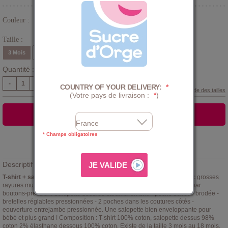
Couleur :
Jaune
Taille :
3 Mois
6 Mois
9 Mois
12 Mois
18 Mois
Quantité :
-
+
COUNTRY OF YOUR DELIVERY:
*
Guide des tailles
(Votre pays de livraison :
*
)
AJOUTER AU PANIER
* Champs obligatoires
Ajouter à la
LISTE D'ENVIES
Descriptif :
T-shirt + salopette bébé Francis Sucre d'Orge
. Tee shirt marine avec grosses
rayures multicolores sur le bas des manches longues, ouvert au dos par
boutons-pression. Salopette doublée caramel en twill - poche bavette brodée -
bretelles réglables pressionnées - 2 poches dans les coutures côtés -
eouverture entrejambe pressionnée. Une salopette bien enveloppante pour
bébé et plus grand ! Composition : T-shirt 100% coton, salopette dessus 98%
coton 2% élasthane dessous 100% coton. Existe de la taille 3 mois au 18 mois.