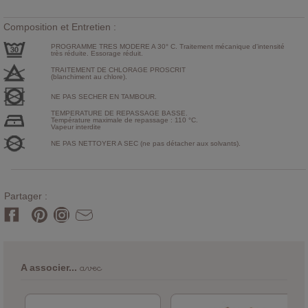
Composition et Entretien :
PROGRAMME TRES MODERE A 30° C. Traitement mécanique d'intensité
très réduite. Essorage réduit.
TRAITEMENT DE CHLORAGE PROSCRIT
(blanchiment au chlore).
NE PAS SECHER EN TAMBOUR.
TEMPERATURE DE REPASSAGE BASSE.
Température maximale de repassage : 110 °C.
Vapeur interdite
NE PAS NETTOYER A SEC (ne pas détacher aux solvants).
Partager :
avec
A associer...