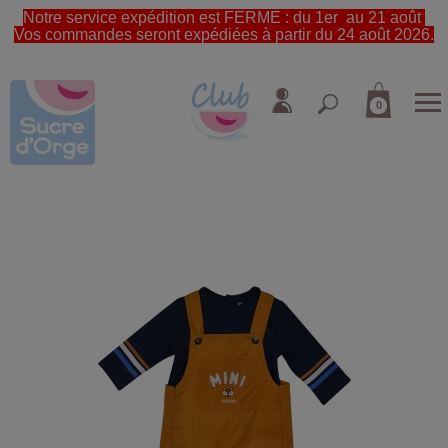
Notre service expédition est FERME : du 1er au 21 août
Vos commandes seront expédiées à partir du 24 août 2026.
0