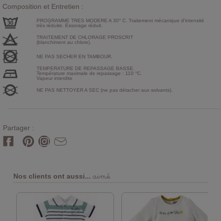
Composition et Entretien :
PROGRAMME TRES MODERE A 30° C. Traitement mécanique d'intensité
très réduite. Essorage réduit.
TRAITEMENT DE CHLORAGE PROSCRIT
(blanchiment au chlore).
NE PAS SECHER EN TAMBOUR.
TEMPERATURE DE REPASSAGE BASSE.
Température maximale de repassage : 110 °C.
Vapeur interdite
NE PAS NETTOYER A SEC (ne pas détacher aux solvants).
Partager :
aimé
Nos clients ont aussi...