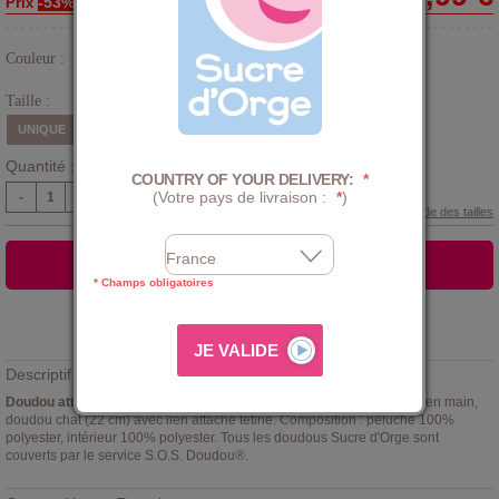
-53%
Prix
Couleur :
Beige
Taille :
UNIQUE
Quantité :
COUNTRY OF YOUR DELIVERY:
*
(Votre pays de livraison :
*
)
-
+
Guide des tailles
AJOUTER AU PANIER
* Champs obligatoires
Ajouter à la
LISTE D'ENVIES
Descriptif :
Doudou attache sucette Sucre d'Orge
sécurisant et facile à prendre en main,
doudou chat (22 cm) avec lien attache tétine. Composition : peluche 100%
polyester, intérieur 100% polyester. Tous les doudous Sucre d'Orge sont
couverts par le service S.O.S. Doudou®.