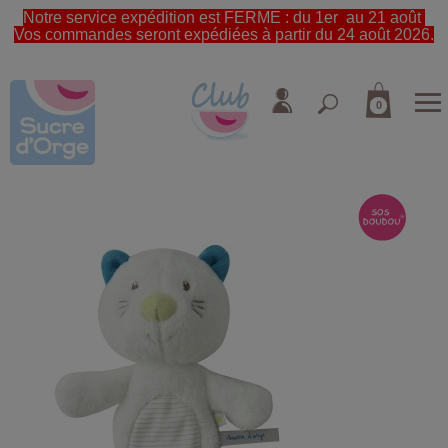
Notre service expédition est FERME : du 1er au 21 août
Vos commandes seront expédiées à partir du 24 août 2026.
0