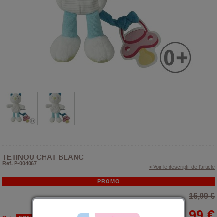
TETINOU CHAT BLANC
Ref. P-004067
> Voir le descriptif de l'article
PROMO
16,99 €
7,99 €