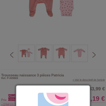
Trousseau naissance 3 pièces Patricia
Ref. P-009869
> Voir le descriptif de l'article
33,99 €
27,19 €
Prix
+ D'INFOS SUR LE CLUB