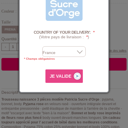
Couleur :
Rose
Taille :
PREMA
0 Mois
1 Mois
3 Mois
6 Mois
COUNTRY OF YOUR DELIVERY:
*
(Votre pays de livraison :
*
)
Quantité :
-
+
Guide des tailles
* Champs obligatoires
AJOUTER AU PANIER
Ajouter à la
LISTE D'ENVIES
Descriptif :
Trousseau naissance 3 pièces modèle Patricia Sucre d'Orge
: pyjama,
bonnet, body.
Pyjama rose
en velours rasé - ouverture intégrale devant et
entrejambe pressionnée - petit élastique de maintien à l'arrière de la cheville -
motif "escargot avec texte "bien à la maison".
Bonnet et body rose imprimés
de fleurs rose plus foncé
body ouvert devant-manches longues.
Un cadeau
toujours apprécié pour l' accueil de bébé dans les meilleures conditions
.
Composition : Pyjama 75% coton 25% polyester bonnet et body 100% coton.