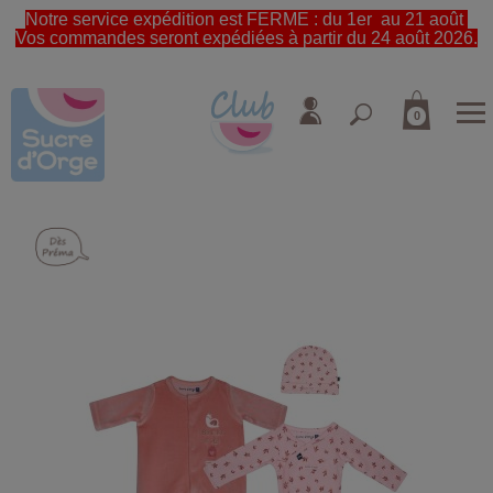
Notre service expédition est FERME : du 1er au 21 août
Vos commandes seront expédiées à partir du 24 août 2026.
0