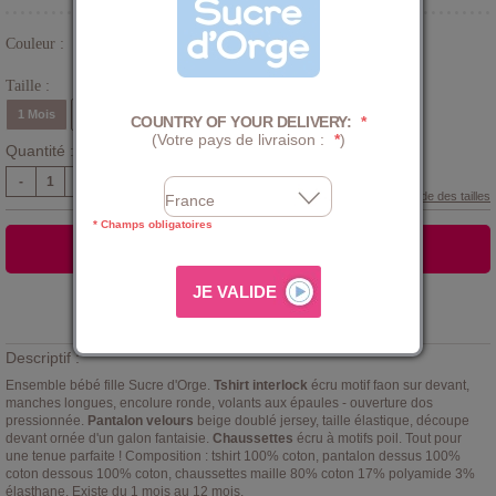
Couleur :
Beige
Taille :
1 Mois
3 Mois
6 Mois
9 Mois
12 Mois
COUNTRY OF YOUR DELIVERY:
*
(Votre pays de livraison :
*
)
Quantité :
-
+
Guide des tailles
* Champs obligatoires
AJOUTER AU PANIER
Ajouter à la
LISTE D'ENVIES
Descriptif :
Ensemble bébé fille Sucre d'Orge.
Tshirt interlock
écru motif faon sur devant,
manches longues, encolure ronde, volants aux épaules - ouverture dos
pressionnée.
Pantalon velours
beige doublé jersey, taille élastique, découpe
devant ornée d'un galon fantaisie.
Chaussettes
écru à motifs poil. Tout pour
une tenue parfaite ! Composition : tshirt 100% coton, pantalon dessus 100%
coton dessous 100% coton, chaussettes maille 80% coton 17% polyamide 3%
élasthane. Existe du 1 mois au 12 mois.