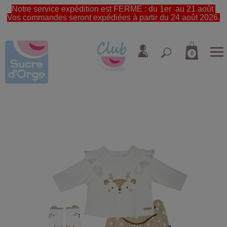
Notre service expédition est FERME : du 1er au 21 août
Vos commandes seront expédiées à partir du 24 août 2026.
0