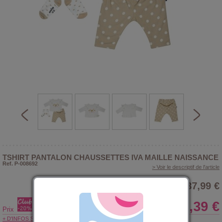
TSHIRT PANTALON CHAUSSETTES IVA MAILLE NAISSANCE
Ref. P-008692
> Voir le descriptif de l'article
37,99 €
30,39 €
Prix
+ D'INFOS SUR LE CLUB