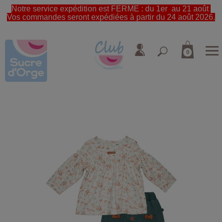
Notre service expédition est FERME : du 1er au 21 août
Vos commandes seront expédiées à partir du 24 août 2026.
0