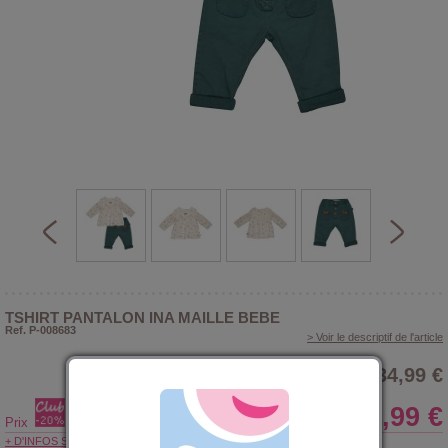
TSHIRT PANTALON INA MAILLE BEBE
Ref. P-008683
> Voir le descriptif de l'article
34,99 €
27,99 €
Prix
+ D'INFOS SUR LE CLUB