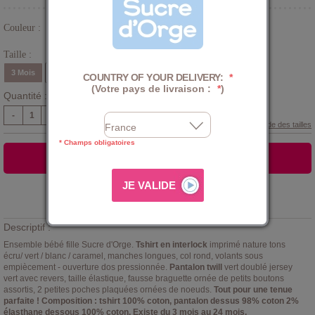
Couleur :
Blanc
Taille :
3 Mois
6 Mois
9 Mois
12 Mois
18 Mois
24 Mois
COUNTRY OF YOUR DELIVERY:
*
(Votre pays de livraison :
*
)
Quantité :
-
+
Guide des tailles
* Champs obligatoires
AJOUTER AU PANIER
Ajouter à la
LISTE D'ENVIES
Descriptif :
Ensemble bébé fille Sucre d'Orge.
Tshirt en interlock
imprimé nature tons
écru/ vert / blanc / caramel, manches longues, col rond, volants sous
empiècement - ouverture dos pressionnée.
Pantalon twill
vert doublé jersey
vert avec revers, taille élastique, fausse braguette ornée de petits boutons
assortis, 2 petites poches plaquées ornées de noeuds.
Tout pour une tenue
parfaite ! Composition : tshirt 100% coton, pantalon dessus 98% coton 2%
élasthane dessous 100% coton. Existe du 3 mois au 24 mois.