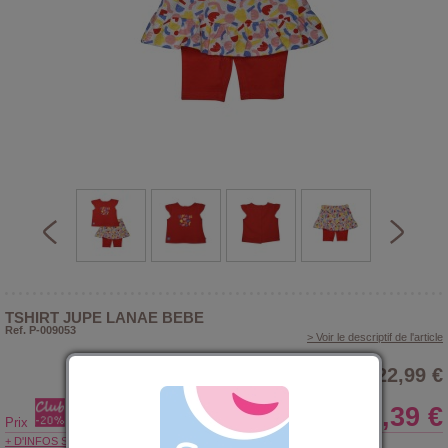
TSHIRT JUPE LANAE BEBE
Ref. P-009053
> Voir le descriptif de l'article
22,99 €
18,39 €
Prix
+ D'INFOS SUR LE CLUB