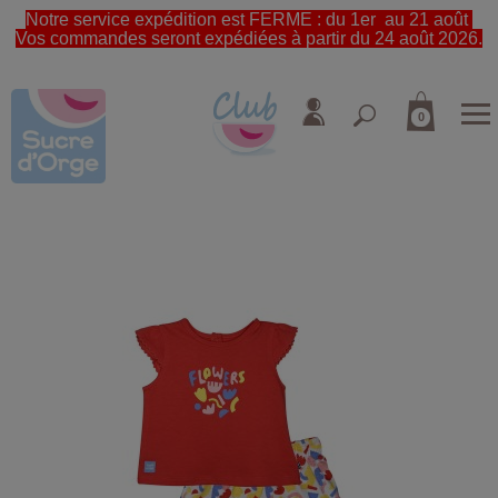
Notre service expédition est FERME : du 1er au 21 août
Vos commandes seront expédiées à partir du 24 août 2026.
0