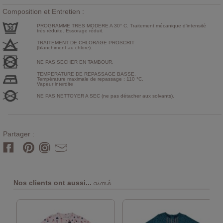
Composition et Entretien :
PROGRAMME TRES MODERE A 30° C. Traitement mécanique d'intensité
très réduite. Essorage réduit.
TRAITEMENT DE CHLORAGE PROSCRIT
(blanchiment au chlore).
NE PAS SECHER EN TAMBOUR.
TEMPERATURE DE REPASSAGE BASSE.
Température maximale de repassage : 110 °C.
Vapeur interdite
NE PAS NETTOYER A SEC (ne pas détacher aux solvants).
Partager :
aimé
Nos clients ont aussi...