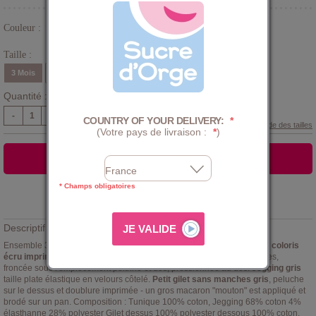
Couleur :
Blanc
Taille :
3 Mois
6 Mois
9 Mois
12 Mois
18 Mois
24 Mois
Quantité :
-
+
COUNTRY OF YOUR DELIVERY:
*
Guide des tailles
(Votre pays de livraison :
*
)
AJOUTER AU PANIER
* Champs obligatoires
Ajouter à la
LISTE D'ENVIES
Descriptif :
Ensemble 3 pièces naissance bébé fille Florita Sucre d'Orge.
Tunique coloris
écru imprimée
de petits moutons gris, en interlock, à manches longues,
froncée sous l'empiècement poitrine et dos, pressionnée au dos.
Jegging gris
taille plate élastique en velours côtelé.
Petit gilet sans manches gris
, peluche
sur le dessus et doublure imprimée - un gros macaron "mouton" est appliqué et
brodé sur un pan. Composition : Tunique 100% coton, Jegging 68% coton 4%
élasthanne 28% polyester Gilet dessus 100% polyester dessous 100% coton.