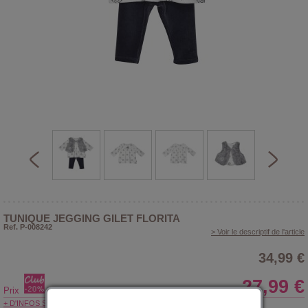
TUNIQUE JEGGING GILET FLORITA
Ref. P-008242
> Voir le descriptif de l'article
34,99 €
27,99 €
Prix
+ D'INFOS SUR LE CLUB