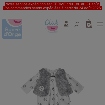
Notre service expédition est FERME : du 1er au 21 août
Vos commandes seront expédiées à partir du 24 août 2026.
0