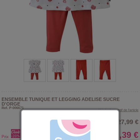
ENSEMBLE TUNIQUE ET LEGGING ADELISE SUCRE
D'ORGE
Ref. P-006671
> Voir le descriptif de l'article
27,99 €
22,39 €
Prix