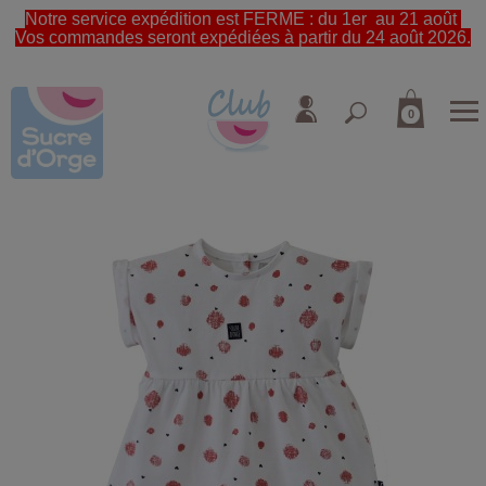
Notre service expédition est FERME : du 1er au 21 août
Vos commandes seront expédiées à partir du 24 août 2026.
0