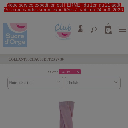
Notre service expédition est FERME : du 1er au 21 août
Vos commandes seront expédiées à partir du 24 août 2026.
0
COLLANTS, CHAUSSETTES 27-30
27-30
1 Filtre :