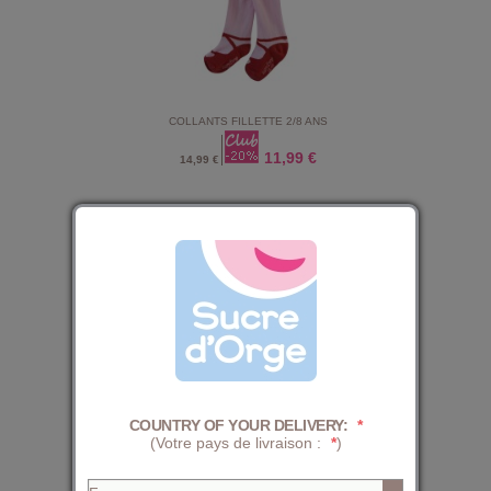
COLLANTS FILLETTE 2/8 ANS
11,99 €
14,99 €
COUNTRY OF YOUR DELIVERY:
*
(Votre pays de livraison :
*
)
COLLANTS A POIS DAVILA