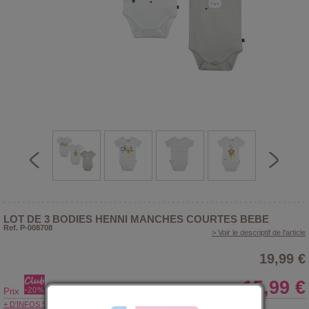
LOT DE 3 BODIES HENNI MANCHES COURTES BEBE
Ref. P-008708
> Voir le descriptif de l'article
19,99 €
15,99 €
Prix
+ D'INFOS SUR LE CLUB