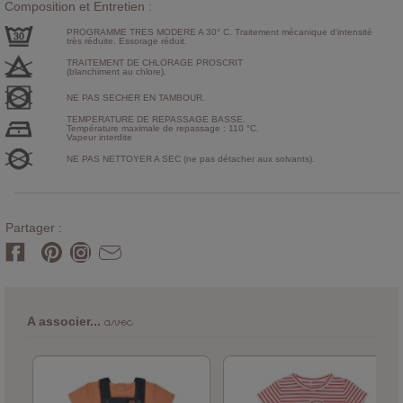
Composition et Entretien :
PROGRAMME TRES MODERE A 30° C. Traitement mécanique d'intensité
très réduite. Essorage réduit.
TRAITEMENT DE CHLORAGE PROSCRIT
(blanchiment au chlore).
NE PAS SECHER EN TAMBOUR.
TEMPERATURE DE REPASSAGE BASSE.
Température maximale de repassage : 110 °C.
Vapeur interdite
NE PAS NETTOYER A SEC (ne pas détacher aux solvants).
Partager :
avec
A associer...