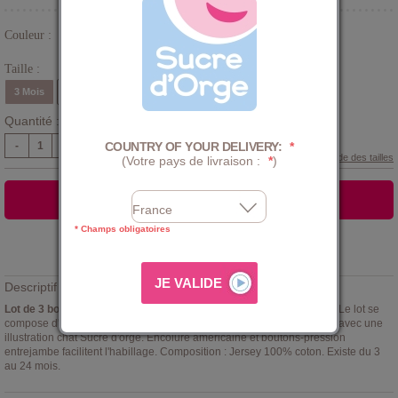
Couleur :
Gris
Taille :
3 Mois
6 Mois
9 Mois
12 Mois
18 Mois
24 Mois
Quantité :
COUNTRY OF YOUR DELIVERY:
*
-
+
Guide des tailles
(Votre pays de livraison :
*
)
AJOUTER AU PANIER
* Champs obligatoires
Ajouter à la
LISTE D'ENVIES
Descriptif :
Lot de 3 bodies bébé garçon Henni Sucre d'Orge
manches courtes. Le lot se
compose d'1 body uni gris, 1 uni blanc, + 1 body rayé blanc/gris les 3 avec une
illustration chat Sucre d'orge. Encolure américaine et boutons-pression
entrejambe facilitent l'habillage. Composition : Jersey 100% coton. Existe du 3
au 24 mois.