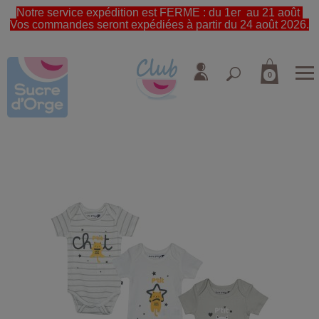
Notre service expédition est FERME : du 1er au 21 août
Vos commandes seront expédiées à partir du 24 août 2026.
0