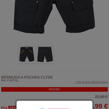
BERMUDA A POCHES CLYDE
Ref. P-007311
> Voir le descriptif de l'article
PROMO
22,99 €
14,99 €
-35%
Prix