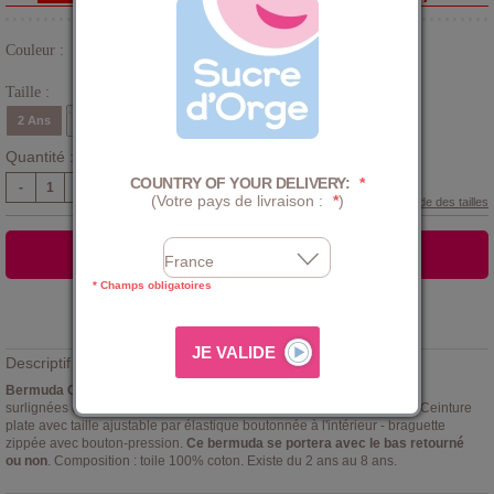
Couleur :
Gris
Taille :
2 Ans
3 Ans
4 Ans
5 Ans
6 Ans
8 Ans
Quantité :
COUNTRY OF YOUR DELIVERY:
*
-
+
(Votre pays de livraison :
*
)
Guide des tailles
AJOUTER AU PANIER
* Champs obligatoires
Ajouter à la
LISTE D'ENVIES
Descriptif :
Bermuda Clyde Sucre d'Orge
, en toile anthracite, 2 poches en biais
surlignées de beige sur le devant et 2 poches à rabat sur les jambes. Ceinture
plate avec taille ajustable par élastique boutonnée à l'intérieur - braguette
zippée avec bouton-pression.
Ce bermuda se portera avec le bas retourné
ou non
. Composition : toile 100% coton. Existe du 2 ans au 8 ans.