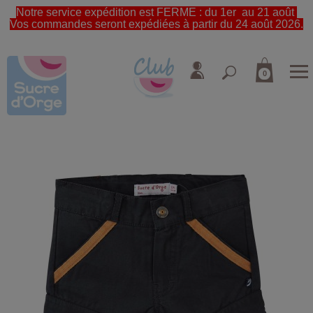
Notre service expédition est FERME : du 1er au 21 août
Vos commandes seront expédiées à partir du 24 août 2026.
0