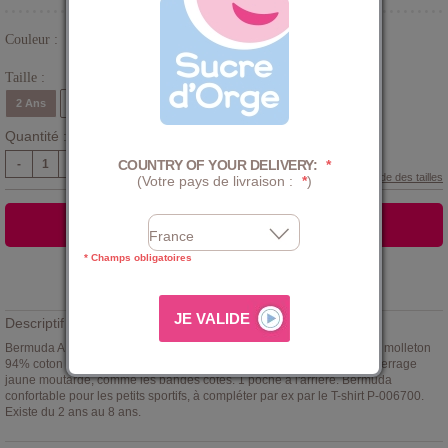
Couleur :
Gris
Taille :
2 Ans
3 Ans
4 Ans
5 Ans
6 Ans
8 Ans
Quantité :
COUNTRY OF YOUR DELIVERY:
*
-
+
Guide des tailles
(Votre pays de livraison :
*
)
AJOUTER AU PANIER
* Champs obligatoires
Ajouter à la
LISTE D'ENVIES
Descriptif :
Bermuda ARNAUD pour garçon -
Sucre d'orge
- coloris anthracite en molleton
94% coton 6% élasthane. Ceinture élastiquée en côtes avec lien de serrage
jaune moutarde, comme les bandes côtés. 1 poche à l'arrière. Bermuda
confortable pour les petits sportifs, à compléter par ex par le T-shirt P-006700.
Existe du 2 ans au 8 ans.