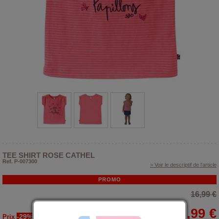
TEE SHIRT ROSE CATHEL
Ref. P-007300
> Voir le descriptif de l'article
PROMO
16,99 €
11,99 €
-29%
Prix