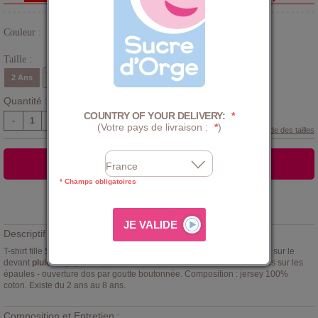
Couleur :
Blanc
Taille :
2 Ans
3 Ans
4 Ans
5 Ans
6 Ans
8 Ans
Quantité :
COUNTRY OF YOUR DELIVERY:
*
-
+
(Votre pays de livraison :
*
)
Guide des tailles
AJOUTER AU PANIER
* Champs obligatoires
Ajouter à la
LISTE D'ENVIES
Descriptif :
T-shirt fille
Sucre d'Orge
, rose à fines rayures blanches avec broderie sur le
devant
pluie de papillons
, petit bout de manches avec fronces formées sur les
épaules - ouverture dos par goutte boutonnée. Composition : jersey 100%
coton. Existe du 2 ans au 8 ans.
Composition et Entretien :